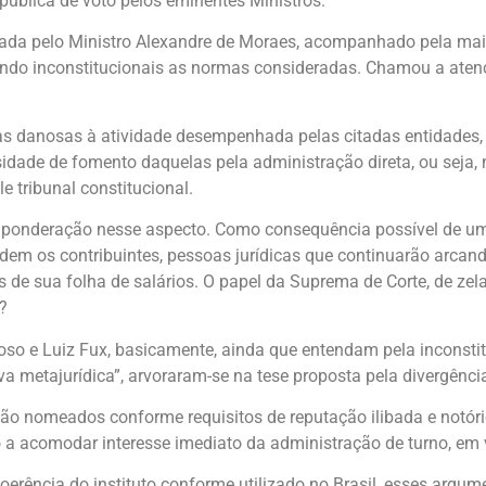
pública de voto pelos eminentes Ministros.
tada pelo Ministro Alexandre de Moraes, acompanhado pela maior
ando inconstitucionais as normas consideradas. Chamou a aten
 danosas à atividade desempenhada pelas citadas entidades, a
sidade de fomento daquelas pela administração direta, ou seja,
 tribunal constitucional.
ponderação nesse aspecto. Como consequência possível de uma
rdem os contribuintes, pessoas jurídicas que continuarão arca
 de sua folha de salários. O papel da Suprema de Corte, de zel
?
oso e Luiz Fux, basicamente, ainda que entendam pela inconst
 metajurídica”, arvoraram-se na tese proposta pela divergênci
 são nomeados conforme requisitos de reputação ilibada e notór
o a acomodar interesse imediato da administração de turno, em
 incoerência do instituto conforme utilizado no Brasil, esses 