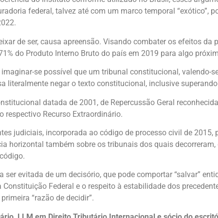
radoria federal, talvez até com um marco temporal “exótico”, p
2022.
 deixar de ser, causa apreensão. Visando combater os efeitos d
e 71% do Produto Interno Bruto do país em 2019 para algo próxi
imaginar-se possível que um tribunal constitucional, valendo-se
 literalmente negar o texto constitucional, inclusive superando 
nstitucional datada de 2001, de Repercussão Geral reconhecid
 respectivo Recurso Extraordinário.
es judiciais, incorporada ao código de processo civil de 2015, 
cácia horizontal também sobre os tribunais dos quais decorreram
 código.
a ser evitada de um decisório, que pode comportar “salvar” enti
 Constituição Federal e o respeito à estabilidade dos precedente
rimeira “razão de decidir”.
ário, LLM em Direito Tributário Internacional e sócio do escri