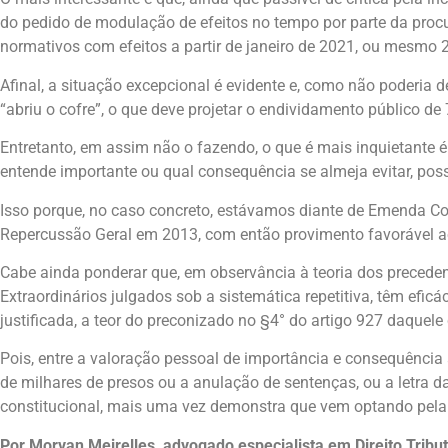
do pedido de modulação de efeitos no tempo por parte da procu
normativos com efeitos a partir de janeiro de 2021, ou mesmo 
Afinal, a situação excepcional é evidente e, como não poderia
“abriu o cofre”, o que deve projetar o endividamento público d
Entretanto, em assim não o fazendo, o que é mais inquietante é 
entende importante ou qual consequência se almeja evitar, possa
Isso porque, no caso concreto, estávamos diante de Emenda Co
Repercussão Geral em 2013, com então provimento favorável ao
Cabe ainda ponderar que, em observância à teoria dos precedent
Extraordinários julgados sob a sistemática repetitiva, têm efi
justificada, a teor do preconizado no §4° do artigo 927 daquele
Pois, entre a valoração pessoal de importância e consequência 
de milhares de presos ou a anulação de sentenças, ou a letra da
constitucional, mais uma vez demonstra que vem optando pela p
Por Morvan Meirelles, advogado especialista em Direito Tribut