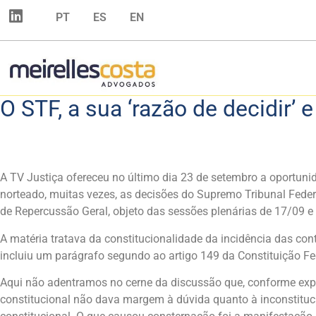
PT
ES
EN
O STF, a sua ‘razão de decidir’ 
A TV Justiça ofereceu no último dia 23 de setembro a oportuni
norteado, muitas vezes, as decisões do Supremo Tribunal Feder
de Repercussão Geral, objeto das sessões plenárias de 17/09 
A matéria tratava da constitucionalidade da incidência das co
incluiu um parágrafo segundo ao artigo 149 da Constituição Fed
Aqui não adentramos no cerne da discussão que, conforme expres
constitucional não dava margem à dúvida quanto à inconstituci