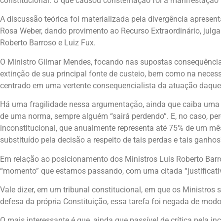
constitucional. O que causou consternação foi a manifestação 
A discussão teórica foi materializada pela divergência apresen
Rosa Weber, dando provimento ao Recurso Extraordinário, julg
Roberto Barroso e Luiz Fux.
O Ministro Gilmar Mendes, focando nas supostas consequências
extinção de sua principal fonte de custeio, bem como na neces
centrado em uma vertente consequencialista da atuação daquele
Há uma fragilidade nessa argumentação, ainda que caiba uma 
de uma norma, sempre alguém “sairá perdendo”. E, no caso, pe
inconstitucional, que anualmente representa até 75% de um mês
substituído pela decisão a respeito de tais perdas e tais ganhos
Em relação ao posicionamento dos Ministros Luis Roberto Barr
“momento” que estamos passando, com uma citada “justificativa
Vale dizer, em um tribunal constitucional, em que os Ministros
defesa da própria Constituição, essa tarefa foi negada de mod
O mais interessante é que, ainda que passível de crítica pela