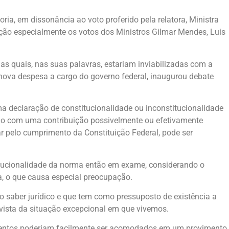
ia, em dissonância ao voto proferido pela relatora, Ministra
ção especialmente os votos dos Ministros Gilmar Mendes, Luis
s quais, nas suas palavras, estariam inviabilizadas com a
 nova despesa a cargo do governo federal, inaugurou debate
 declaração de constitucionalidade ou inconstitucionalidade
ndo com uma contribuição possivelmente ou efetivamente
ar pelo cumprimento da Constituição Federal, pode ser
itucionalidade da norma então em exame, considerando o
a, o que causa especial preocupação.
io saber jurídico e que tem como pressuposto de existência a
 vista da situação excepcional em que vivemos.
argumentos poderiam facilmente ser acomodados em um provimento