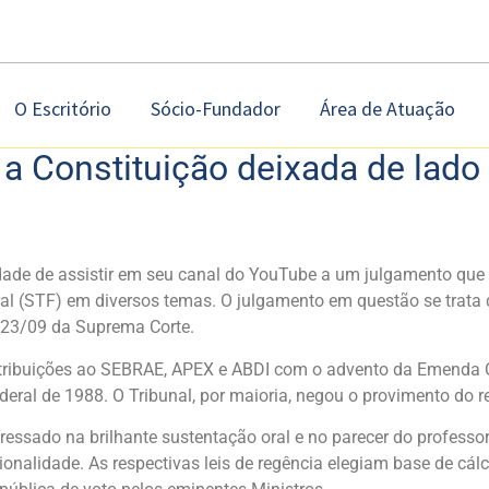
O Escritório
Sócio-Fundador
Área de Atuação
e a Constituição deixada de lado
dade de assistir em seu canal do YouTube a um julgamento que 
al (STF) em diversos temas. O julgamento em questão se trata 
e 23/09 da Suprema Corte.
ntribuições ao SEBRAE, APEX e ABDI com o advento da Emenda Con
eral de 1988. O Tribunal, por maioria, negou o provimento do r
sado na brilhante sustentação oral e no parecer do professor H
onalidade. As respectivas leis de regência elegiam base de cá