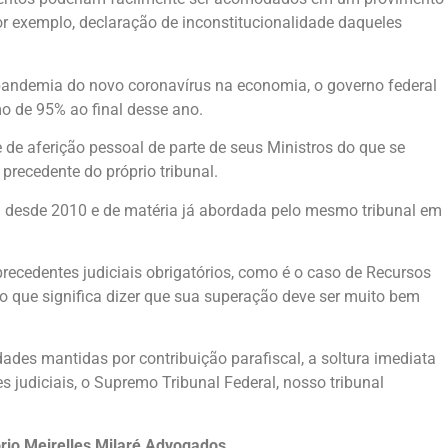
or exemplo, declaração de inconstitucionalidade daqueles
a pandemia do novo coronavírus na economia, o governo federal
mo de 95% ao final desse ano.
 de aferição pessoal de parte de seus Ministros do que se
precedente do próprio tribunal.
a desde 2010 e de matéria já abordada pelo mesmo tribunal em
precedentes judiciais obrigatórios, como é o caso de Recursos
, o que significa dizer que sua superação deve ser muito bem
dades mantidas por contribuição parafiscal, a soltura imediata
s judiciais, o Supremo Tribunal Federal, nosso tribunal
tório Meirelles Milaré Advogados