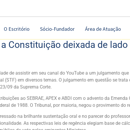
O Escritório
Sócio-Fundador
Área de Atuação
e a Constituição deixada de lado
dade de assistir em seu canal do YouTube a um julgamento que 
al (STF) em diversos temas. O julgamento em questão se trata 
e 23/09 da Suprema Corte.
ntribuições ao SEBRAE, APEX e ABDI com o advento da Emenda Con
eral de 1988. O Tribunal, por maioria, negou o provimento do r
sado na brilhante sustentação oral e no parecer do professor H
onalidade. As respectivas leis de regência elegiam base de cá