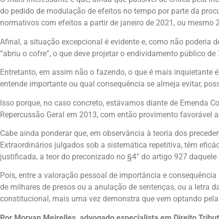
do pedido de modulação de efeitos no tempo por parte da procu
normativos com efeitos a partir de janeiro de 2021, ou mesmo 
Afinal, a situação excepcional é evidente e, como não poderia
“abriu o cofre”, o que deve projetar o endividamento público d
Entretanto, em assim não o fazendo, o que é mais inquietante é 
entende importante ou qual consequência se almeja evitar, possa
Isso porque, no caso concreto, estávamos diante de Emenda Co
Repercussão Geral em 2013, com então provimento favorável ao
Cabe ainda ponderar que, em observância à teoria dos precedent
Extraordinários julgados sob a sistemática repetitiva, têm efi
justificada, a teor do preconizado no §4° do artigo 927 daquele
Pois, entre a valoração pessoal de importância e consequência 
de milhares de presos ou a anulação de sentenças, ou a letra da
constitucional, mais uma vez demonstra que vem optando pela p
Por Morvan Meirelles, advogado especialista em Direito Tribut