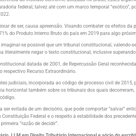
radoria federal, talvez até com um marco temporal “exótico”, p
2022.
 deixar de ser, causa apreensão. Visando combater os efeitos d
e 71% do Produto Interno Bruto do país em 2019 para algo próxi
imaginar-se possível que um tribunal constitucional, valendo-se
 literalmente negar o texto constitucional, inclusive superando 
nstitucional datada de 2001, de Repercussão Geral reconhecid
 respectivo Recurso Extraordinário.
es judiciais, incorporada ao código de processo civil de 2015, 
cácia horizontal também sobre os tribunais dos quais decorreram
 código.
a ser evitada de um decisório, que pode comportar “salvar” enti
 Constituição Federal e o respeito à estabilidade dos precedente
rimeira “razão de decidir”.
ário, LLM em Direito Tributário Internacional e sócio do escri