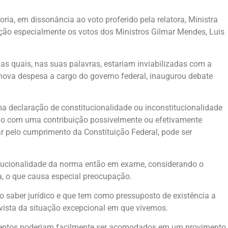
ia, em dissonância ao voto proferido pela relatora, Ministra
ção especialmente os votos dos Ministros Gilmar Mendes, Luis
s quais, nas suas palavras, estariam inviabilizadas com a
 nova despesa a cargo do governo federal, inaugurou debate
 declaração de constitucionalidade ou inconstitucionalidade
ndo com uma contribuição possivelmente ou efetivamente
ar pelo cumprimento da Constituição Federal, pode ser
itucionalidade da norma então em exame, considerando o
a, o que causa especial preocupação.
io saber jurídico e que tem como pressuposto de existência a
 vista da situação excepcional em que vivemos.
argumentos poderiam facilmente ser acomodados em um provimento