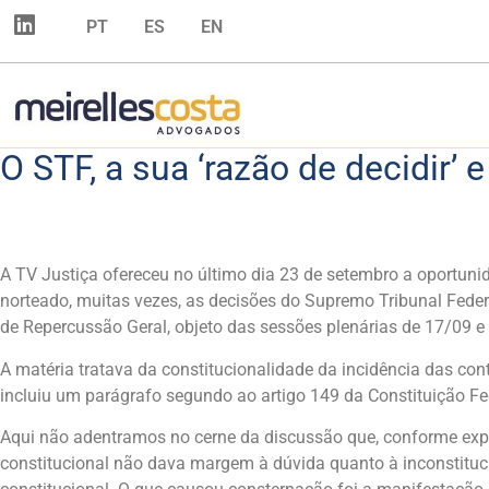
PT
ES
EN
O STF, a sua ‘razão de decidir’ 
A TV Justiça ofereceu no último dia 23 de setembro a oportuni
norteado, muitas vezes, as decisões do Supremo Tribunal Feder
de Repercussão Geral, objeto das sessões plenárias de 17/09 
A matéria tratava da constitucionalidade da incidência das co
incluiu um parágrafo segundo ao artigo 149 da Constituição Fed
Aqui não adentramos no cerne da discussão que, conforme expres
constitucional não dava margem à dúvida quanto à inconstituci