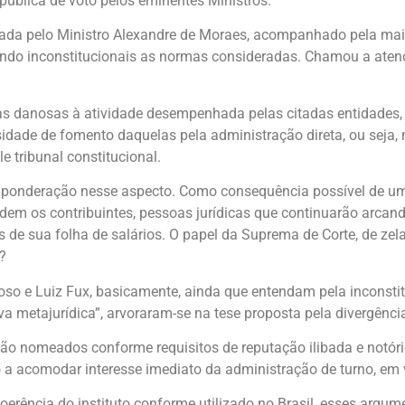
pública de voto pelos eminentes Ministros.
tada pelo Ministro Alexandre de Moraes, acompanhado pela maior
ando inconstitucionais as normas consideradas. Chamou a aten
 danosas à atividade desempenhada pelas citadas entidades, a
sidade de fomento daquelas pela administração direta, ou seja,
 tribunal constitucional.
ponderação nesse aspecto. Como consequência possível de uma
rdem os contribuintes, pessoas jurídicas que continuarão arca
 de sua folha de salários. O papel da Suprema de Corte, de zel
?
oso e Luiz Fux, basicamente, ainda que entendam pela inconst
 metajurídica”, arvoraram-se na tese proposta pela divergênci
 são nomeados conforme requisitos de reputação ilibada e notór
o a acomodar interesse imediato da administração de turno, em
 incoerência do instituto conforme utilizado no Brasil, esses 