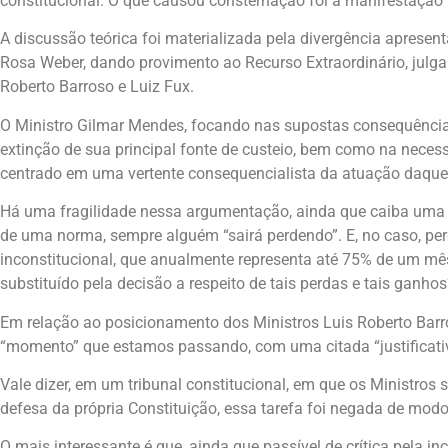
constitucional. O que causou consternação foi a manifestação 
A discussão teórica foi materializada pela divergência apresen
Rosa Weber, dando provimento ao Recurso Extraordinário, julg
Roberto Barroso e Luiz Fux.
O Ministro Gilmar Mendes, focando nas supostas consequências
extinção de sua principal fonte de custeio, bem como na neces
centrado em uma vertente consequencialista da atuação daquele
Há uma fragilidade nessa argumentação, ainda que caiba uma 
de uma norma, sempre alguém “sairá perdendo”. E, no caso, pe
inconstitucional, que anualmente representa até 75% de um mês
substituído pela decisão a respeito de tais perdas e tais ganhos
Em relação ao posicionamento dos Ministros Luis Roberto Barr
“momento” que estamos passando, com uma citada “justificativa
Vale dizer, em um tribunal constitucional, em que os Ministros
defesa da própria Constituição, essa tarefa foi negada de mod
O mais interessante é que, ainda que passível de crítica pela