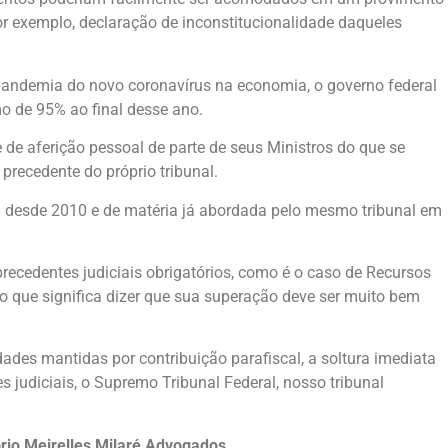
or exemplo, declaração de inconstitucionalidade daqueles
a pandemia do novo coronavírus na economia, o governo federal
mo de 95% ao final desse ano.
 de aferição pessoal de parte de seus Ministros do que se
precedente do próprio tribunal.
a desde 2010 e de matéria já abordada pelo mesmo tribunal em
precedentes judiciais obrigatórios, como é o caso de Recursos
, o que significa dizer que sua superação deve ser muito bem
dades mantidas por contribuição parafiscal, a soltura imediata
s judiciais, o Supremo Tribunal Federal, nosso tribunal
tório Meirelles Milaré Advogados