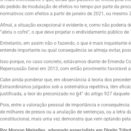
do pedido de modulação de efeitos no tempo por parte da procu
normativos com efeitos a partir de janeiro de 2021, ou mesmo 
Afinal, a situação excepcional é evidente e, como não poderia
“abriu o cofre”, o que deve projetar o endividamento público d
Entretanto, em assim não o fazendo, o que é mais inquietante é 
entende importante ou qual consequência se almeja evitar, possa
Isso porque, no caso concreto, estávamos diante de Emenda Co
Repercussão Geral em 2013, com então provimento favorável ao
Cabe ainda ponderar que, em observância à teoria dos precedent
Extraordinários julgados sob a sistemática repetitiva, têm efi
justificada, a teor do preconizado no §4° do artigo 927 daquele
Pois, entre a valoração pessoal de importância e consequência 
de milhares de presos ou a anulação de sentenças, ou a letra da
constitucional, mais uma vez demonstra que vem optando pela p
Por Morvan Meirelles, advogado especialista em Direito Tribut