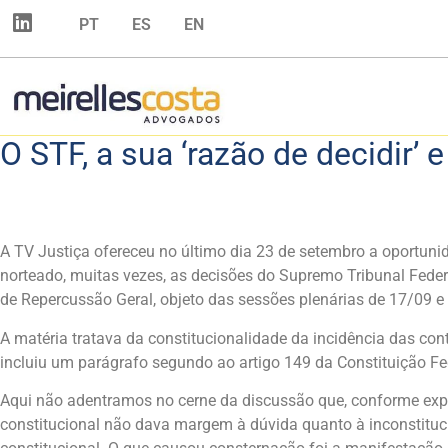
PT
ES
EN
O STF, a sua ‘razão de decidir’ 
A TV Justiça ofereceu no último dia 23 de setembro a oportuni
norteado, muitas vezes, as decisões do Supremo Tribunal Feder
de Repercussão Geral, objeto das sessões plenárias de 17/09 
A matéria tratava da constitucionalidade da incidência das co
incluiu um parágrafo segundo ao artigo 149 da Constituição Fed
Aqui não adentramos no cerne da discussão que, conforme expres
constitucional não dava margem à dúvida quanto à inconstituci