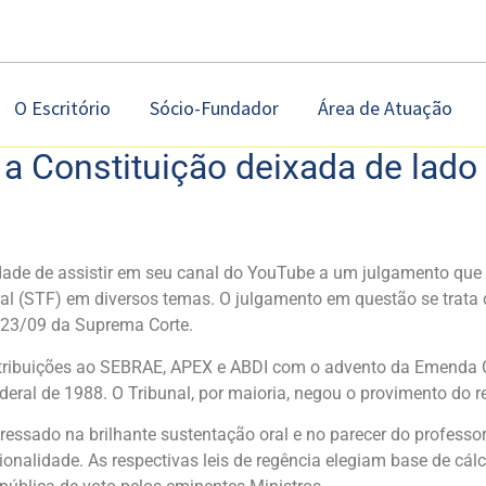
O Escritório
Sócio-Fundador
Área de Atuação
e a Constituição deixada de lado
dade de assistir em seu canal do YouTube a um julgamento que 
al (STF) em diversos temas. O julgamento em questão se trata 
e 23/09 da Suprema Corte.
ntribuições ao SEBRAE, APEX e ABDI com o advento da Emenda Con
eral de 1988. O Tribunal, por maioria, negou o provimento do r
sado na brilhante sustentação oral e no parecer do professor H
onalidade. As respectivas leis de regência elegiam base de cá