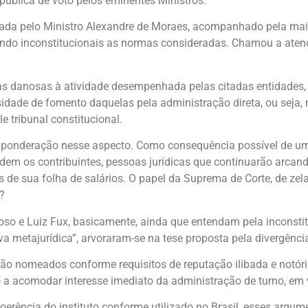
pública de voto pelos eminentes Ministros.
tada pelo Ministro Alexandre de Moraes, acompanhado pela maior
ando inconstitucionais as normas consideradas. Chamou a aten
 danosas à atividade desempenhada pelas citadas entidades, a
sidade de fomento daquelas pela administração direta, ou seja,
 tribunal constitucional.
ponderação nesse aspecto. Como consequência possível de uma
rdem os contribuintes, pessoas jurídicas que continuarão arca
 de sua folha de salários. O papel da Suprema de Corte, de zel
?
oso e Luiz Fux, basicamente, ainda que entendam pela inconst
 metajurídica”, arvoraram-se na tese proposta pela divergênci
 são nomeados conforme requisitos de reputação ilibada e notór
o a acomodar interesse imediato da administração de turno, em
 incoerência do instituto conforme utilizado no Brasil, esses 