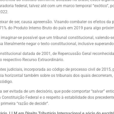
radoria federal, talvez até com um marco temporal “exótico”, p
2022.
 deixar de ser, causa apreensão. Visando combater os efeitos d
e 71% do Produto Interno Bruto do país em 2019 para algo próxi
imaginar-se possível que um tribunal constitucional, valendo-se
 literalmente negar o texto constitucional, inclusive superando 
nstitucional datada de 2001, de Repercussão Geral reconhecid
 respectivo Recurso Extraordinário.
es judiciais, incorporada ao código de processo civil de 2015, 
cácia horizontal também sobre os tribunais dos quais decorreram
 código.
a ser evitada de um decisório, que pode comportar “salvar” enti
 Constituição Federal e o respeito à estabilidade dos precedente
rimeira “razão de decidir”.
ário, LLM em Direito Tributário Internacional e sócio do escri