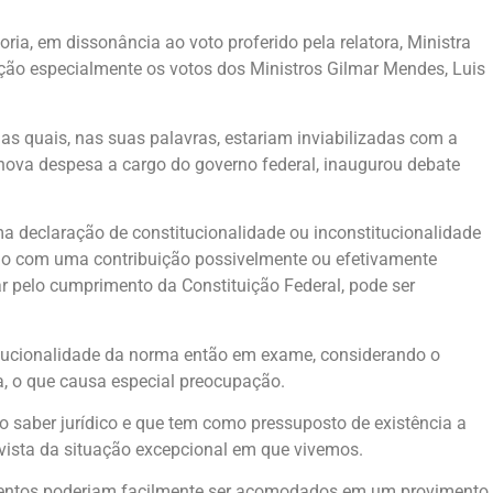
ia, em dissonância ao voto proferido pela relatora, Ministra
ção especialmente os votos dos Ministros Gilmar Mendes, Luis
s quais, nas suas palavras, estariam inviabilizadas com a
 nova despesa a cargo do governo federal, inaugurou debate
 declaração de constitucionalidade ou inconstitucionalidade
ndo com uma contribuição possivelmente ou efetivamente
ar pelo cumprimento da Constituição Federal, pode ser
itucionalidade da norma então em exame, considerando o
a, o que causa especial preocupação.
io saber jurídico e que tem como pressuposto de existência a
 vista da situação excepcional em que vivemos.
argumentos poderiam facilmente ser acomodados em um provimento