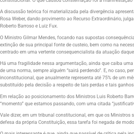
constitucional. O que causou consternação foi a manifestação 
A discussão teórica foi materializada pela divergência apresen
Rosa Weber, dando provimento ao Recurso Extraordinário, julg
Roberto Barroso e Luiz Fux.
O Ministro Gilmar Mendes, focando nas supostas consequências
extinção de sua principal fonte de custeio, bem como na neces
centrado em uma vertente consequencialista da atuação daquele
Há uma fragilidade nessa argumentação, ainda que caiba uma 
de uma norma, sempre alguém “sairá perdendo”. E, no caso, pe
inconstitucional, que anualmente representa até 75% de um mês
substituído pela decisão a respeito de tais perdas e tais ganhos
Em relação ao posicionamento dos Ministros Luis Roberto Barr
“momento” que estamos passando, com uma citada “justificativa
Vale dizer, em um tribunal constitucional, em que os Ministros
defesa da própria Constituição, essa tarefa foi negada de mod
O mais interessante é que, ainda que passível de crítica pela