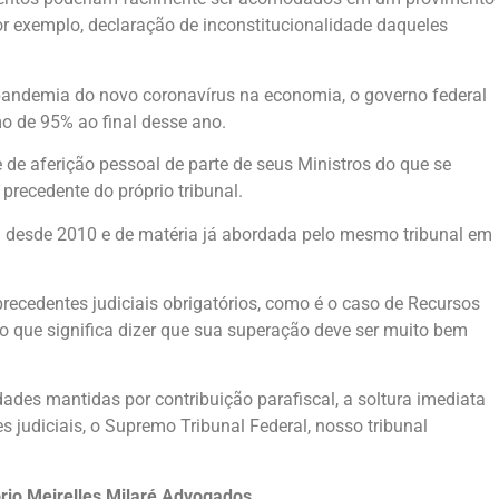
or exemplo, declaração de inconstitucionalidade daqueles
a pandemia do novo coronavírus na economia, o governo federal
mo de 95% ao final desse ano.
 de aferição pessoal de parte de seus Ministros do que se
precedente do próprio tribunal.
a desde 2010 e de matéria já abordada pelo mesmo tribunal em
precedentes judiciais obrigatórios, como é o caso de Recursos
, o que significa dizer que sua superação deve ser muito bem
dades mantidas por contribuição parafiscal, a soltura imediata
s judiciais, o Supremo Tribunal Federal, nosso tribunal
tório Meirelles Milaré Advogados