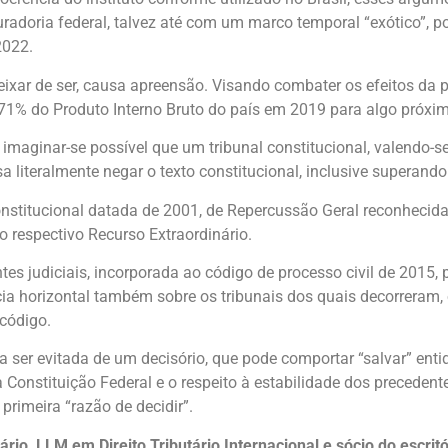
radoria federal, talvez até com um marco temporal “exótico”, p
2022.
 deixar de ser, causa apreensão. Visando combater os efeitos d
e 71% do Produto Interno Bruto do país em 2019 para algo próxi
imaginar-se possível que um tribunal constitucional, valendo-se
 literalmente negar o texto constitucional, inclusive superando 
nstitucional datada de 2001, de Repercussão Geral reconhecid
 respectivo Recurso Extraordinário.
es judiciais, incorporada ao código de processo civil de 2015, 
cácia horizontal também sobre os tribunais dos quais decorreram
 código.
a ser evitada de um decisório, que pode comportar “salvar” enti
 Constituição Federal e o respeito à estabilidade dos precedente
rimeira “razão de decidir”.
ário, LLM em Direito Tributário Internacional e sócio do escri