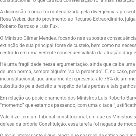
constitucional. O que causou consternação foi a manifestação 
A discussão teórica foi materializada pela divergência apresen
Rosa Weber, dando provimento ao Recurso Extraordinário, julg
Roberto Barroso e Luiz Fux.
O Ministro Gilmar Mendes, focando nas supostas consequências
extinção de sua principal fonte de custeio, bem como na neces
centrado em uma vertente consequencialista da atuação daquele
Há uma fragilidade nessa argumentação, ainda que caiba uma 
de uma norma, sempre alguém “sairá perdendo”. E, no caso, pe
inconstitucional, que anualmente representa até 75% de um mês
substituído pela decisão a respeito de tais perdas e tais ganhos
Em relação ao posicionamento dos Ministros Luis Roberto Barr
“momento” que estamos passando, com uma citada “justificativa
Vale dizer, em um tribunal constitucional, em que os Ministros
defesa da própria Constituição, essa tarefa foi negada de mod
O mais interessante é que, ainda que passível de crítica pela