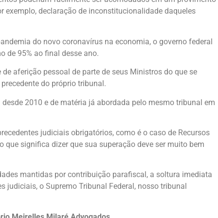
or exemplo, declaração de inconstitucionalidade daqueles
a pandemia do novo coronavírus na economia, o governo federal
mo de 95% ao final desse ano.
 de aferição pessoal de parte de seus Ministros do que se
precedente do próprio tribunal.
a desde 2010 e de matéria já abordada pelo mesmo tribunal em
precedentes judiciais obrigatórios, como é o caso de Recursos
, o que significa dizer que sua superação deve ser muito bem
dades mantidas por contribuição parafiscal, a soltura imediata
s judiciais, o Supremo Tribunal Federal, nosso tribunal
tório Meirelles Milaré Advogados