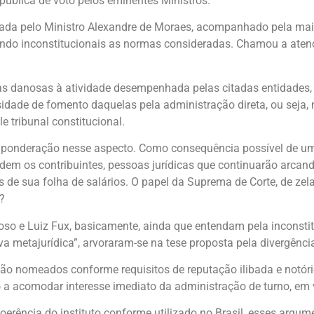
pública de voto pelos eminentes Ministros.
tada pelo Ministro Alexandre de Moraes, acompanhado pela maior
ando inconstitucionais as normas consideradas. Chamou a aten
 danosas à atividade desempenhada pelas citadas entidades, a
sidade de fomento daquelas pela administração direta, ou seja,
 tribunal constitucional.
ponderação nesse aspecto. Como consequência possível de uma
rdem os contribuintes, pessoas jurídicas que continuarão arca
 de sua folha de salários. O papel da Suprema de Corte, de zel
?
oso e Luiz Fux, basicamente, ainda que entendam pela inconst
 metajurídica”, arvoraram-se na tese proposta pela divergênci
 são nomeados conforme requisitos de reputação ilibada e notór
o a acomodar interesse imediato da administração de turno, em
 incoerência do instituto conforme utilizado no Brasil, esses 