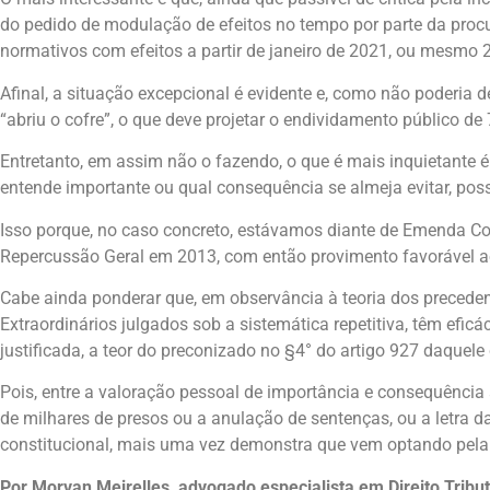
do pedido de modulação de efeitos no tempo por parte da procu
normativos com efeitos a partir de janeiro de 2021, ou mesmo 
Afinal, a situação excepcional é evidente e, como não poderia
“abriu o cofre”, o que deve projetar o endividamento público d
Entretanto, em assim não o fazendo, o que é mais inquietante é 
entende importante ou qual consequência se almeja evitar, possa
Isso porque, no caso concreto, estávamos diante de Emenda Co
Repercussão Geral em 2013, com então provimento favorável ao
Cabe ainda ponderar que, em observância à teoria dos precedent
Extraordinários julgados sob a sistemática repetitiva, têm efi
justificada, a teor do preconizado no §4° do artigo 927 daquele
Pois, entre a valoração pessoal de importância e consequência 
de milhares de presos ou a anulação de sentenças, ou a letra da
constitucional, mais uma vez demonstra que vem optando pela p
Por Morvan Meirelles, advogado especialista em Direito Tribut