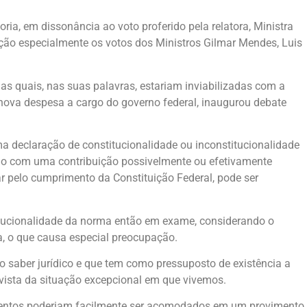
ia, em dissonância ao voto proferido pela relatora, Ministra
ção especialmente os votos dos Ministros Gilmar Mendes, Luis
s quais, nas suas palavras, estariam inviabilizadas com a
 nova despesa a cargo do governo federal, inaugurou debate
 declaração de constitucionalidade ou inconstitucionalidade
ndo com uma contribuição possivelmente ou efetivamente
ar pelo cumprimento da Constituição Federal, pode ser
itucionalidade da norma então em exame, considerando o
a, o que causa especial preocupação.
io saber jurídico e que tem como pressuposto de existência a
 vista da situação excepcional em que vivemos.
argumentos poderiam facilmente ser acomodados em um provimento