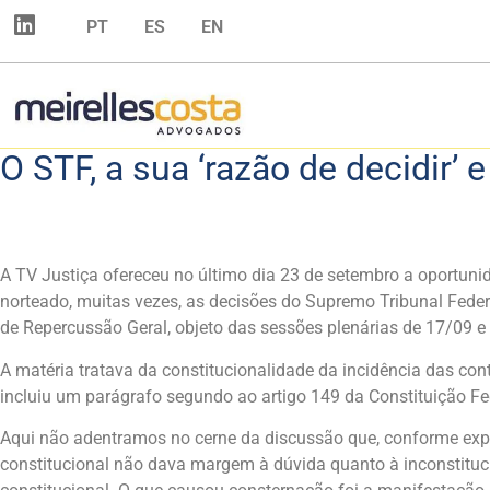
PT
ES
EN
O STF, a sua ‘razão de decidir’ 
A TV Justiça ofereceu no último dia 23 de setembro a oportuni
norteado, muitas vezes, as decisões do Supremo Tribunal Feder
de Repercussão Geral, objeto das sessões plenárias de 17/09 
A matéria tratava da constitucionalidade da incidência das co
incluiu um parágrafo segundo ao artigo 149 da Constituição Fed
Aqui não adentramos no cerne da discussão que, conforme expres
constitucional não dava margem à dúvida quanto à inconstituci