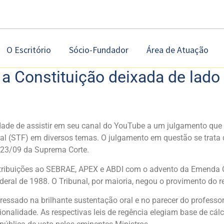
O Escritório
Sócio-Fundador
Área de Atuação
e a Constituição deixada de lado
dade de assistir em seu canal do YouTube a um julgamento que 
al (STF) em diversos temas. O julgamento em questão se trata 
e 23/09 da Suprema Corte.
ntribuições ao SEBRAE, APEX e ABDI com o advento da Emenda Con
eral de 1988. O Tribunal, por maioria, negou o provimento do r
sado na brilhante sustentação oral e no parecer do professor H
onalidade. As respectivas leis de regência elegiam base de cá