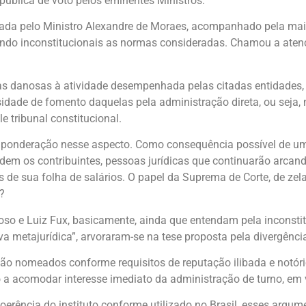
pública de voto pelos eminentes Ministros.
tada pelo Ministro Alexandre de Moraes, acompanhado pela maior
ando inconstitucionais as normas consideradas. Chamou a aten
 danosas à atividade desempenhada pelas citadas entidades, a
sidade de fomento daquelas pela administração direta, ou seja,
 tribunal constitucional.
ponderação nesse aspecto. Como consequência possível de uma
rdem os contribuintes, pessoas jurídicas que continuarão arca
 de sua folha de salários. O papel da Suprema de Corte, de zel
?
oso e Luiz Fux, basicamente, ainda que entendam pela inconst
 metajurídica”, arvoraram-se na tese proposta pela divergênci
 são nomeados conforme requisitos de reputação ilibada e notór
o a acomodar interesse imediato da administração de turno, em
 incoerência do instituto conforme utilizado no Brasil, esses 