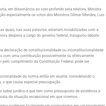
ia, em dissonância ao voto proferido pela relatora, Ministra
ção especialmente os votos dos Ministros Gilmar Mendes, Luis
s quais, nas suas palavras, estariam inviabilizadas com a
 nova despesa a cargo do governo federal, inaugurou debate
 declaração de constitucionalidade ou inconstitucionalidade
ndo com uma contribuição possivelmente ou efetivamente
ar pelo cumprimento da Constituição Federal, pode ser
itucionalidade da norma então em exame, considerando o
a, o que causa especial preocupação.
io saber jurídico e que tem como pressuposto de existência a
 vista da situação excepcional em que vivemos.
argumentos poderiam facilmente ser acomodados em um provimento