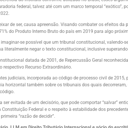
radoria federal, talvez até com um marco temporal “exótico”, p
2022.
 deixar de ser, causa apreensão. Visando combater os efeitos d
e 71% do Produto Interno Bruto do país em 2019 para algo próxi
imaginar-se possível que um tribunal constitucional, valendo-se
 literalmente negar o texto constitucional, inclusive superando 
nstitucional datada de 2001, de Repercussão Geral reconhecid
 respectivo Recurso Extraordinário.
es judiciais, incorporada ao código de processo civil de 2015, 
cácia horizontal também sobre os tribunais dos quais decorreram
 código.
a ser evitada de um decisório, que pode comportar “salvar” enti
 Constituição Federal e o respeito à estabilidade dos precedente
rimeira “razão de decidir”.
ário, LLM em Direito Tributário Internacional e sócio do escri