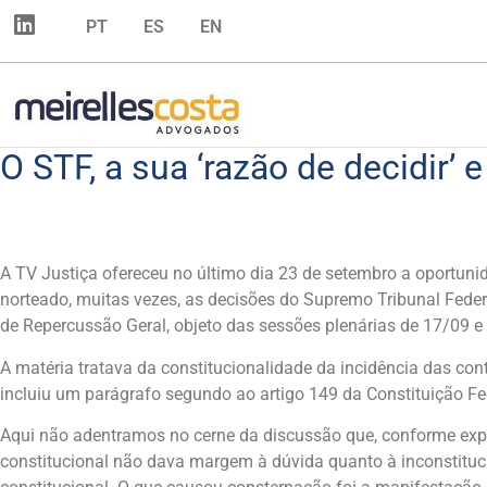
PT
ES
EN
O STF, a sua ‘razão de decidir’ 
A TV Justiça ofereceu no último dia 23 de setembro a oportuni
norteado, muitas vezes, as decisões do Supremo Tribunal Feder
de Repercussão Geral, objeto das sessões plenárias de 17/09 
A matéria tratava da constitucionalidade da incidência das co
incluiu um parágrafo segundo ao artigo 149 da Constituição Fed
Aqui não adentramos no cerne da discussão que, conforme expres
constitucional não dava margem à dúvida quanto à inconstituci