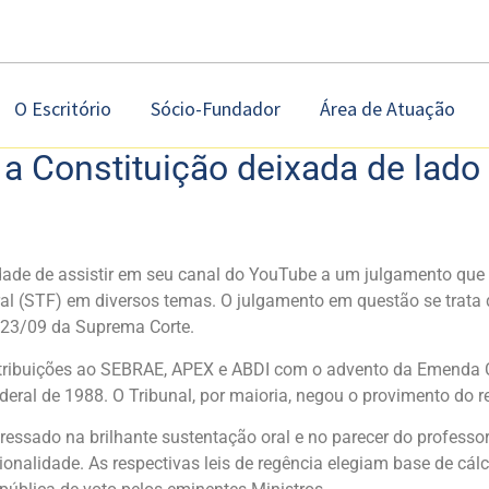
O Escritório
Sócio-Fundador
Área de Atuação
e a Constituição deixada de lado
dade de assistir em seu canal do YouTube a um julgamento que 
al (STF) em diversos temas. O julgamento em questão se trata 
e 23/09 da Suprema Corte.
ntribuições ao SEBRAE, APEX e ABDI com o advento da Emenda Con
eral de 1988. O Tribunal, por maioria, negou o provimento do r
sado na brilhante sustentação oral e no parecer do professor H
onalidade. As respectivas leis de regência elegiam base de cá