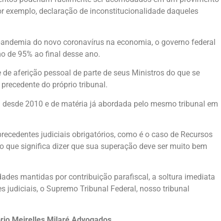
or exemplo, declaração de inconstitucionalidade daqueles
a pandemia do novo coronavírus na economia, o governo federal
mo de 95% ao final desse ano.
 de aferição pessoal de parte de seus Ministros do que se
precedente do próprio tribunal.
a desde 2010 e de matéria já abordada pelo mesmo tribunal em
precedentes judiciais obrigatórios, como é o caso de Recursos
, o que significa dizer que sua superação deve ser muito bem
dades mantidas por contribuição parafiscal, a soltura imediata
s judiciais, o Supremo Tribunal Federal, nosso tribunal
tório Meirelles Milaré Advogados