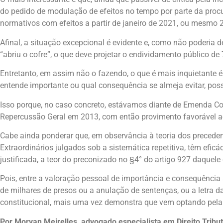
do pedido de modulação de efeitos no tempo por parte da procu
normativos com efeitos a partir de janeiro de 2021, ou mesmo 
Afinal, a situação excepcional é evidente e, como não poderia
“abriu o cofre”, o que deve projetar o endividamento público d
Entretanto, em assim não o fazendo, o que é mais inquietante é 
entende importante ou qual consequência se almeja evitar, possa
Isso porque, no caso concreto, estávamos diante de Emenda Co
Repercussão Geral em 2013, com então provimento favorável ao
Cabe ainda ponderar que, em observância à teoria dos precedent
Extraordinários julgados sob a sistemática repetitiva, têm efi
justificada, a teor do preconizado no §4° do artigo 927 daquele
Pois, entre a valoração pessoal de importância e consequência 
de milhares de presos ou a anulação de sentenças, ou a letra da
constitucional, mais uma vez demonstra que vem optando pela p
Por Morvan Meirelles, advogado especialista em Direito Tribut