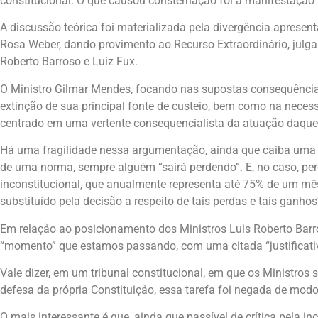
constitucional. O que causou consternação foi a manifestação 
A discussão teórica foi materializada pela divergência apresen
Rosa Weber, dando provimento ao Recurso Extraordinário, julg
Roberto Barroso e Luiz Fux.
O Ministro Gilmar Mendes, focando nas supostas consequências
extinção de sua principal fonte de custeio, bem como na neces
centrado em uma vertente consequencialista da atuação daquele
Há uma fragilidade nessa argumentação, ainda que caiba uma 
de uma norma, sempre alguém “sairá perdendo”. E, no caso, pe
inconstitucional, que anualmente representa até 75% de um mês
substituído pela decisão a respeito de tais perdas e tais ganhos
Em relação ao posicionamento dos Ministros Luis Roberto Barr
“momento” que estamos passando, com uma citada “justificativa
Vale dizer, em um tribunal constitucional, em que os Ministros
defesa da própria Constituição, essa tarefa foi negada de mod
O mais interessante é que, ainda que passível de crítica pela