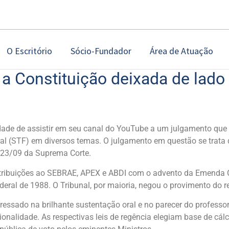
O Escritório
Sócio-Fundador
Área de Atuação
e a Constituição deixada de lado
dade de assistir em seu canal do YouTube a um julgamento que 
al (STF) em diversos temas. O julgamento em questão se trata 
e 23/09 da Suprema Corte.
ntribuições ao SEBRAE, APEX e ABDI com o advento da Emenda Con
eral de 1988. O Tribunal, por maioria, negou o provimento do r
sado na brilhante sustentação oral e no parecer do professor H
onalidade. As respectivas leis de regência elegiam base de cá