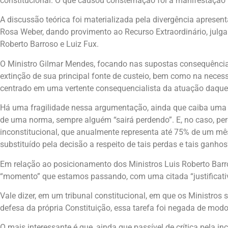
constitucional. O que causou consternação foi a manifestação 
A discussão teórica foi materializada pela divergência apresen
Rosa Weber, dando provimento ao Recurso Extraordinário, julg
Roberto Barroso e Luiz Fux.
O Ministro Gilmar Mendes, focando nas supostas consequências
extinção de sua principal fonte de custeio, bem como na neces
centrado em uma vertente consequencialista da atuação daquele
Há uma fragilidade nessa argumentação, ainda que caiba uma 
de uma norma, sempre alguém “sairá perdendo”. E, no caso, pe
inconstitucional, que anualmente representa até 75% de um mês
substituído pela decisão a respeito de tais perdas e tais ganhos
Em relação ao posicionamento dos Ministros Luis Roberto Barr
“momento” que estamos passando, com uma citada “justificativa
Vale dizer, em um tribunal constitucional, em que os Ministros
defesa da própria Constituição, essa tarefa foi negada de mod
O mais interessante é que, ainda que passível de crítica pela