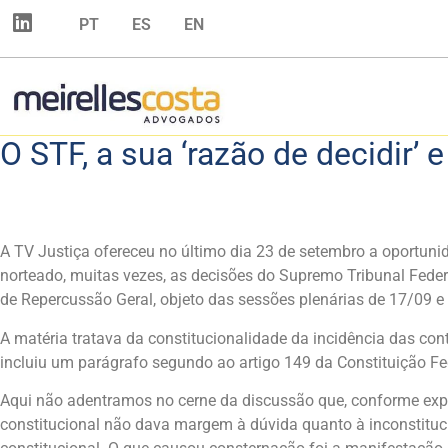
PT
ES
EN
O STF, a sua ‘razão de decidir’ 
A TV Justiça ofereceu no último dia 23 de setembro a oportuni
norteado, muitas vezes, as decisões do Supremo Tribunal Feder
de Repercussão Geral, objeto das sessões plenárias de 17/09 
A matéria tratava da constitucionalidade da incidência das co
incluiu um parágrafo segundo ao artigo 149 da Constituição Fed
Aqui não adentramos no cerne da discussão que, conforme expres
constitucional não dava margem à dúvida quanto à inconstituci