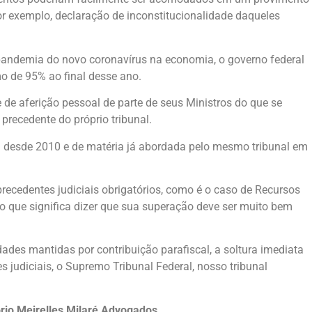
or exemplo, declaração de inconstitucionalidade daqueles
a pandemia do novo coronavírus na economia, o governo federal
mo de 95% ao final desse ano.
 de aferição pessoal de parte de seus Ministros do que se
precedente do próprio tribunal.
a desde 2010 e de matéria já abordada pelo mesmo tribunal em
precedentes judiciais obrigatórios, como é o caso de Recursos
, o que significa dizer que sua superação deve ser muito bem
dades mantidas por contribuição parafiscal, a soltura imediata
s judiciais, o Supremo Tribunal Federal, nosso tribunal
tório Meirelles Milaré Advogados