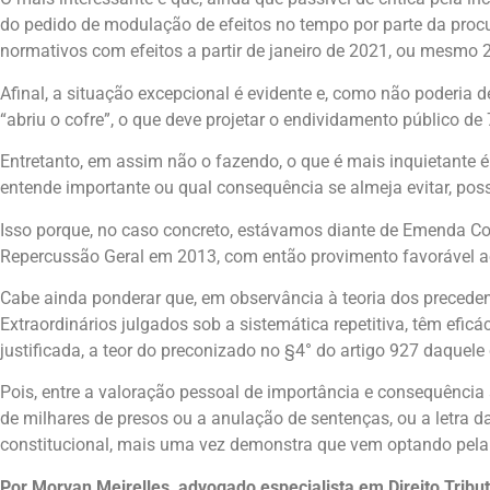
do pedido de modulação de efeitos no tempo por parte da procu
normativos com efeitos a partir de janeiro de 2021, ou mesmo 
Afinal, a situação excepcional é evidente e, como não poderia
“abriu o cofre”, o que deve projetar o endividamento público d
Entretanto, em assim não o fazendo, o que é mais inquietante é 
entende importante ou qual consequência se almeja evitar, possa
Isso porque, no caso concreto, estávamos diante de Emenda Co
Repercussão Geral em 2013, com então provimento favorável ao
Cabe ainda ponderar que, em observância à teoria dos precedent
Extraordinários julgados sob a sistemática repetitiva, têm efi
justificada, a teor do preconizado no §4° do artigo 927 daquele
Pois, entre a valoração pessoal de importância e consequência 
de milhares de presos ou a anulação de sentenças, ou a letra da
constitucional, mais uma vez demonstra que vem optando pela p
Por Morvan Meirelles, advogado especialista em Direito Tribut