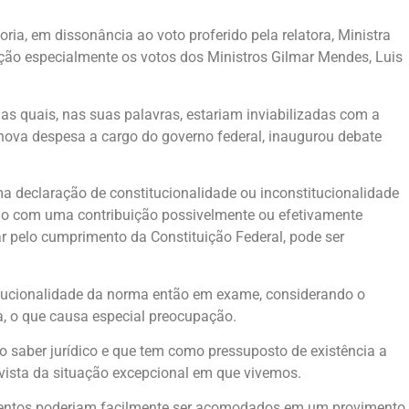
ia, em dissonância ao voto proferido pela relatora, Ministra
ção especialmente os votos dos Ministros Gilmar Mendes, Luis
s quais, nas suas palavras, estariam inviabilizadas com a
 nova despesa a cargo do governo federal, inaugurou debate
 declaração de constitucionalidade ou inconstitucionalidade
ndo com uma contribuição possivelmente ou efetivamente
ar pelo cumprimento da Constituição Federal, pode ser
itucionalidade da norma então em exame, considerando o
a, o que causa especial preocupação.
io saber jurídico e que tem como pressuposto de existência a
 vista da situação excepcional em que vivemos.
argumentos poderiam facilmente ser acomodados em um provimento