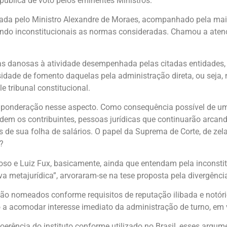
pública de voto pelos eminentes Ministros.
tada pelo Ministro Alexandre de Moraes, acompanhado pela maior
ando inconstitucionais as normas consideradas. Chamou a aten
 danosas à atividade desempenhada pelas citadas entidades, a
sidade de fomento daquelas pela administração direta, ou seja,
 tribunal constitucional.
ponderação nesse aspecto. Como consequência possível de uma
rdem os contribuintes, pessoas jurídicas que continuarão arca
 de sua folha de salários. O papel da Suprema de Corte, de zel
?
oso e Luiz Fux, basicamente, ainda que entendam pela inconst
 metajurídica”, arvoraram-se na tese proposta pela divergênci
 são nomeados conforme requisitos de reputação ilibada e notór
o a acomodar interesse imediato da administração de turno, em
 incoerência do instituto conforme utilizado no Brasil, esses 