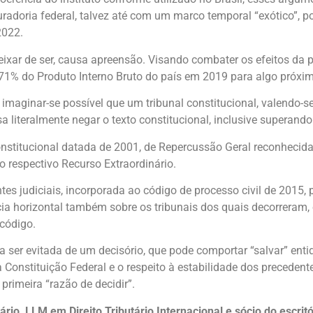
radoria federal, talvez até com um marco temporal “exótico”, p
2022.
 deixar de ser, causa apreensão. Visando combater os efeitos d
e 71% do Produto Interno Bruto do país em 2019 para algo próxi
imaginar-se possível que um tribunal constitucional, valendo-se
 literalmente negar o texto constitucional, inclusive superando 
nstitucional datada de 2001, de Repercussão Geral reconhecid
 respectivo Recurso Extraordinário.
es judiciais, incorporada ao código de processo civil de 2015, 
cácia horizontal também sobre os tribunais dos quais decorreram
 código.
a ser evitada de um decisório, que pode comportar “salvar” enti
 Constituição Federal e o respeito à estabilidade dos precedente
rimeira “razão de decidir”.
ário, LLM em Direito Tributário Internacional e sócio do escri