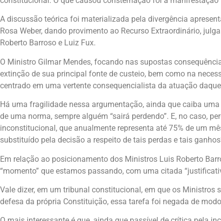
constitucional. O que causou consternação foi a manifestação 
A discussão teórica foi materializada pela divergência apresen
Rosa Weber, dando provimento ao Recurso Extraordinário, julg
Roberto Barroso e Luiz Fux.
O Ministro Gilmar Mendes, focando nas supostas consequências
extinção de sua principal fonte de custeio, bem como na neces
centrado em uma vertente consequencialista da atuação daquele
Há uma fragilidade nessa argumentação, ainda que caiba uma 
de uma norma, sempre alguém “sairá perdendo”. E, no caso, pe
inconstitucional, que anualmente representa até 75% de um mês
substituído pela decisão a respeito de tais perdas e tais ganhos
Em relação ao posicionamento dos Ministros Luis Roberto Barr
“momento” que estamos passando, com uma citada “justificativa
Vale dizer, em um tribunal constitucional, em que os Ministros
defesa da própria Constituição, essa tarefa foi negada de mod
O mais interessante é que, ainda que passível de crítica pela