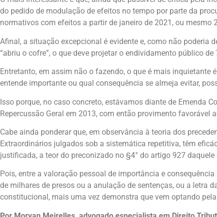
do pedido de modulação de efeitos no tempo por parte da procu
normativos com efeitos a partir de janeiro de 2021, ou mesmo 
Afinal, a situação excepcional é evidente e, como não poderia
“abriu o cofre”, o que deve projetar o endividamento público d
Entretanto, em assim não o fazendo, o que é mais inquietante é 
entende importante ou qual consequência se almeja evitar, possa
Isso porque, no caso concreto, estávamos diante de Emenda Co
Repercussão Geral em 2013, com então provimento favorável ao
Cabe ainda ponderar que, em observância à teoria dos precedent
Extraordinários julgados sob a sistemática repetitiva, têm efi
justificada, a teor do preconizado no §4° do artigo 927 daquele
Pois, entre a valoração pessoal de importância e consequência 
de milhares de presos ou a anulação de sentenças, ou a letra da
constitucional, mais uma vez demonstra que vem optando pela p
Por Morvan Meirelles, advogado especialista em Direito Tribut