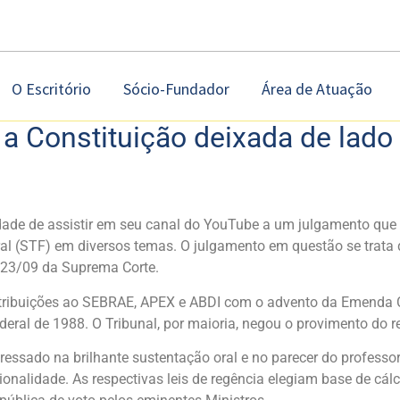
O Escritório
Sócio-Fundador
Área de Atuação
e a Constituição deixada de lado
dade de assistir em seu canal do YouTube a um julgamento que 
al (STF) em diversos temas. O julgamento em questão se trata 
e 23/09 da Suprema Corte.
ntribuições ao SEBRAE, APEX e ABDI com o advento da Emenda Con
eral de 1988. O Tribunal, por maioria, negou o provimento do r
sado na brilhante sustentação oral e no parecer do professor H
onalidade. As respectivas leis de regência elegiam base de cá