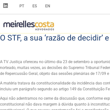
PT
ES
EN
O STF, a sua ‘razão de decidir’ 
A TV Justiça ofereceu no último dia 23 de setembro a oportuni
norteado, muitas vezes, as decisões do Supremo Tribunal Feder
de Repercussão Geral, objeto das sessões plenárias de 17/09 
A matéria tratava da constitucionalidade da incidência das co
incluiu um parágrafo segundo ao artigo 149 da Constituição Fed
Aqui não adentramos no cerne da discussão que, conforme expres
constitucional não dava margem à dúvida quanto à inconstituci