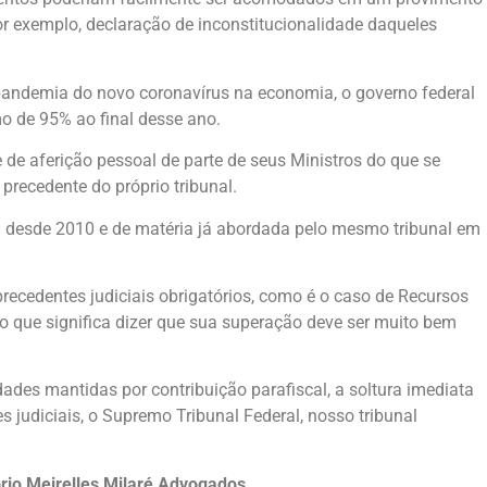
or exemplo, declaração de inconstitucionalidade daqueles
a pandemia do novo coronavírus na economia, o governo federal
mo de 95% ao final desse ano.
 de aferição pessoal de parte de seus Ministros do que se
precedente do próprio tribunal.
a desde 2010 e de matéria já abordada pelo mesmo tribunal em
precedentes judiciais obrigatórios, como é o caso de Recursos
, o que significa dizer que sua superação deve ser muito bem
dades mantidas por contribuição parafiscal, a soltura imediata
s judiciais, o Supremo Tribunal Federal, nosso tribunal
tório Meirelles Milaré Advogados