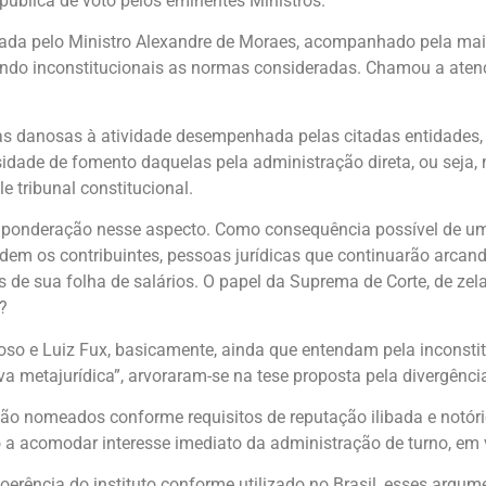
pública de voto pelos eminentes Ministros.
tada pelo Ministro Alexandre de Moraes, acompanhado pela maior
ando inconstitucionais as normas consideradas. Chamou a aten
 danosas à atividade desempenhada pelas citadas entidades, a
sidade de fomento daquelas pela administração direta, ou seja,
 tribunal constitucional.
ponderação nesse aspecto. Como consequência possível de uma
rdem os contribuintes, pessoas jurídicas que continuarão arca
 de sua folha de salários. O papel da Suprema de Corte, de zel
?
oso e Luiz Fux, basicamente, ainda que entendam pela inconst
 metajurídica”, arvoraram-se na tese proposta pela divergênci
 são nomeados conforme requisitos de reputação ilibada e notór
o a acomodar interesse imediato da administração de turno, em
 incoerência do instituto conforme utilizado no Brasil, esses 