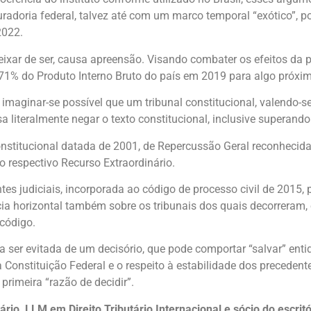
radoria federal, talvez até com um marco temporal “exótico”, p
2022.
 deixar de ser, causa apreensão. Visando combater os efeitos d
e 71% do Produto Interno Bruto do país em 2019 para algo próxi
imaginar-se possível que um tribunal constitucional, valendo-se
 literalmente negar o texto constitucional, inclusive superando 
nstitucional datada de 2001, de Repercussão Geral reconhecid
 respectivo Recurso Extraordinário.
es judiciais, incorporada ao código de processo civil de 2015, 
cácia horizontal também sobre os tribunais dos quais decorreram
 código.
a ser evitada de um decisório, que pode comportar “salvar” enti
 Constituição Federal e o respeito à estabilidade dos precedente
rimeira “razão de decidir”.
ário, LLM em Direito Tributário Internacional e sócio do escri