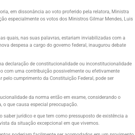
ia, em dissonância ao voto proferido pela relatora, Ministra
ção especialmente os votos dos Ministros Gilmar Mendes, Luis
s quais, nas suas palavras, estariam inviabilizadas com a
 nova despesa a cargo do governo federal, inaugurou debate
 declaração de constitucionalidade ou inconstitucionalidade
ndo com uma contribuição possivelmente ou efetivamente
ar pelo cumprimento da Constituição Federal, pode ser
itucionalidade da norma então em exame, considerando o
a, o que causa especial preocupação.
io saber jurídico e que tem como pressuposto de existência a
 vista da situação excepcional em que vivemos.
argumentos poderiam facilmente ser acomodados em um provimento