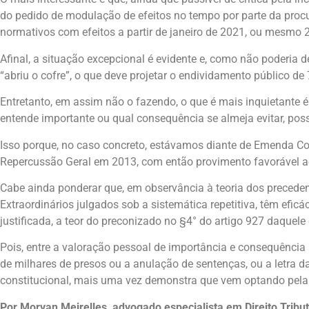
do pedido de modulação de efeitos no tempo por parte da procu
normativos com efeitos a partir de janeiro de 2021, ou mesmo 
Afinal, a situação excepcional é evidente e, como não poderia
“abriu o cofre”, o que deve projetar o endividamento público d
Entretanto, em assim não o fazendo, o que é mais inquietante é 
entende importante ou qual consequência se almeja evitar, possa
Isso porque, no caso concreto, estávamos diante de Emenda Co
Repercussão Geral em 2013, com então provimento favorável ao
Cabe ainda ponderar que, em observância à teoria dos precedent
Extraordinários julgados sob a sistemática repetitiva, têm efi
justificada, a teor do preconizado no §4° do artigo 927 daquele
Pois, entre a valoração pessoal de importância e consequência 
de milhares de presos ou a anulação de sentenças, ou a letra da
constitucional, mais uma vez demonstra que vem optando pela p
Por Morvan Meirelles, advogado especialista em Direito Tribut