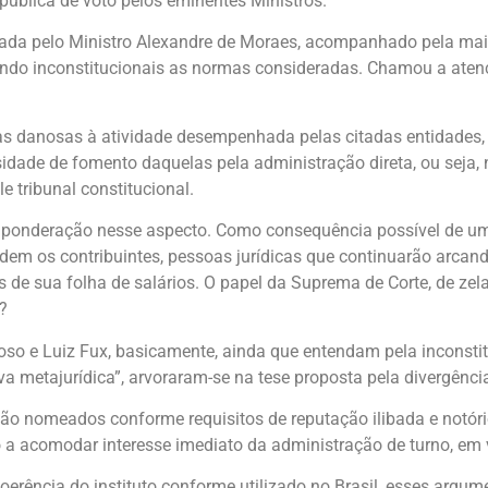
pública de voto pelos eminentes Ministros.
tada pelo Ministro Alexandre de Moraes, acompanhado pela maior
ando inconstitucionais as normas consideradas. Chamou a aten
 danosas à atividade desempenhada pelas citadas entidades, a
sidade de fomento daquelas pela administração direta, ou seja,
 tribunal constitucional.
ponderação nesse aspecto. Como consequência possível de uma
rdem os contribuintes, pessoas jurídicas que continuarão arca
 de sua folha de salários. O papel da Suprema de Corte, de zel
?
oso e Luiz Fux, basicamente, ainda que entendam pela inconst
 metajurídica”, arvoraram-se na tese proposta pela divergênci
 são nomeados conforme requisitos de reputação ilibada e notór
o a acomodar interesse imediato da administração de turno, em
 incoerência do instituto conforme utilizado no Brasil, esses 