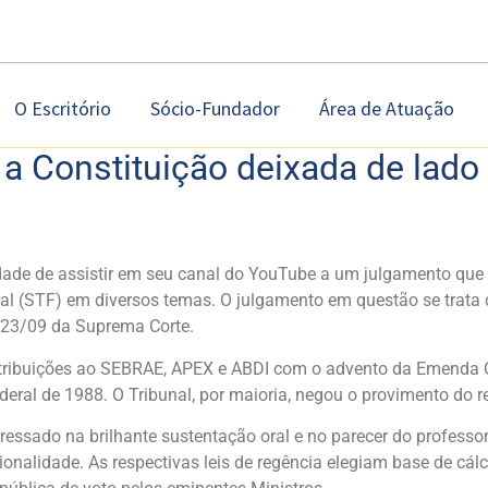
O Escritório
Sócio-Fundador
Área de Atuação
e a Constituição deixada de lado
dade de assistir em seu canal do YouTube a um julgamento que 
al (STF) em diversos temas. O julgamento em questão se trata 
e 23/09 da Suprema Corte.
ntribuições ao SEBRAE, APEX e ABDI com o advento da Emenda Con
eral de 1988. O Tribunal, por maioria, negou o provimento do r
sado na brilhante sustentação oral e no parecer do professor H
onalidade. As respectivas leis de regência elegiam base de cá