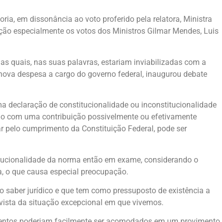
ia, em dissonância ao voto proferido pela relatora, Ministra
ção especialmente os votos dos Ministros Gilmar Mendes, Luis
s quais, nas suas palavras, estariam inviabilizadas com a
 nova despesa a cargo do governo federal, inaugurou debate
 declaração de constitucionalidade ou inconstitucionalidade
ndo com uma contribuição possivelmente ou efetivamente
ar pelo cumprimento da Constituição Federal, pode ser
itucionalidade da norma então em exame, considerando o
a, o que causa especial preocupação.
io saber jurídico e que tem como pressuposto de existência a
 vista da situação excepcional em que vivemos.
argumentos poderiam facilmente ser acomodados em um provimento