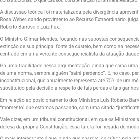
constitucional. O que causou consternação foi a manifestação 
A discussão teórica foi materializada pela divergência apresen
Rosa Weber, dando provimento ao Recurso Extraordinário, julg
Roberto Barroso e Luiz Fux.
O Ministro Gilmar Mendes, focando nas supostas consequências
extinção de sua principal fonte de custeio, bem como na neces
centrado em uma vertente consequencialista da atuação daquele
Há uma fragilidade nessa argumentação, ainda que caiba uma 
de uma norma, sempre alguém “sairá perdendo”. E, no caso, pe
inconstitucional, que anualmente representa até 75% de um mês
substituído pela decisão a respeito de tais perdas e tais ganhos
Em relação ao posicionamento dos Ministros Luis Roberto Barr
“momento” que estamos passando, com uma citada “justificativa
Vale dizer, em um tribunal constitucional, em que os Ministros
defesa da própria Constituição, essa tarefa foi negada de mod
O mais interessante é que, ainda que passível de crítica pela