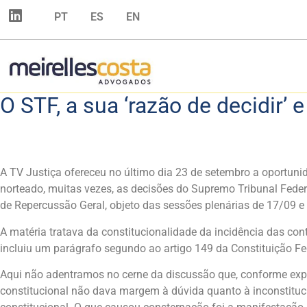
PT
ES
EN
O STF, a sua ‘razão de decidir’ 
A TV Justiça ofereceu no último dia 23 de setembro a oportuni
norteado, muitas vezes, as decisões do Supremo Tribunal Feder
de Repercussão Geral, objeto das sessões plenárias de 17/09 
A matéria tratava da constitucionalidade da incidência das co
incluiu um parágrafo segundo ao artigo 149 da Constituição Fed
Aqui não adentramos no cerne da discussão que, conforme expres
constitucional não dava margem à dúvida quanto à inconstituci