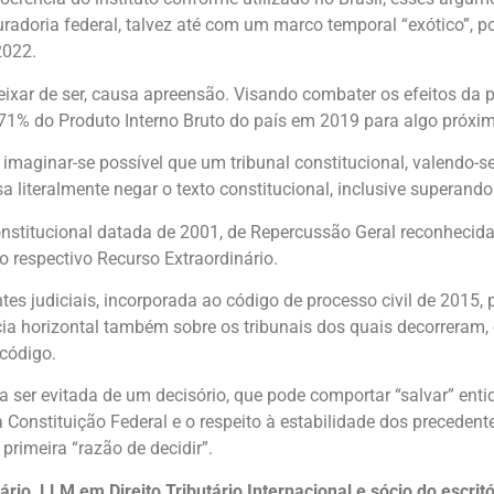
radoria federal, talvez até com um marco temporal “exótico”, p
2022.
 deixar de ser, causa apreensão. Visando combater os efeitos d
e 71% do Produto Interno Bruto do país em 2019 para algo próxi
imaginar-se possível que um tribunal constitucional, valendo-se
 literalmente negar o texto constitucional, inclusive superando 
nstitucional datada de 2001, de Repercussão Geral reconhecid
 respectivo Recurso Extraordinário.
es judiciais, incorporada ao código de processo civil de 2015, 
cácia horizontal também sobre os tribunais dos quais decorreram
 código.
a ser evitada de um decisório, que pode comportar “salvar” enti
 Constituição Federal e o respeito à estabilidade dos precedente
rimeira “razão de decidir”.
ário, LLM em Direito Tributário Internacional e sócio do escri