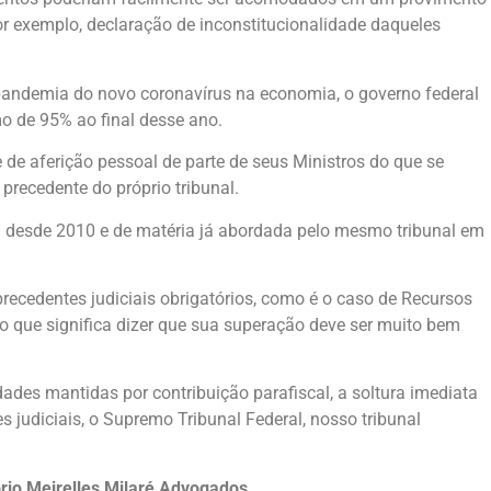
or exemplo, declaração de inconstitucionalidade daqueles
a pandemia do novo coronavírus na economia, o governo federal
mo de 95% ao final desse ano.
 de aferição pessoal de parte de seus Ministros do que se
precedente do próprio tribunal.
a desde 2010 e de matéria já abordada pelo mesmo tribunal em
precedentes judiciais obrigatórios, como é o caso de Recursos
, o que significa dizer que sua superação deve ser muito bem
dades mantidas por contribuição parafiscal, a soltura imediata
s judiciais, o Supremo Tribunal Federal, nosso tribunal
tório Meirelles Milaré Advogados