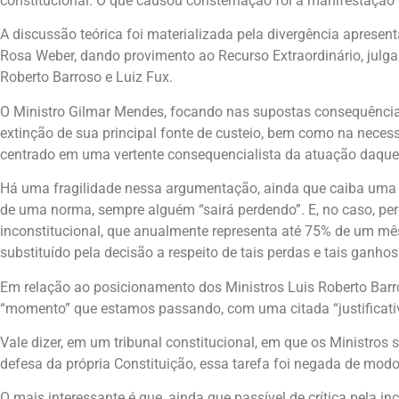
constitucional. O que causou consternação foi a manifestação 
A discussão teórica foi materializada pela divergência apresen
Rosa Weber, dando provimento ao Recurso Extraordinário, julg
Roberto Barroso e Luiz Fux.
O Ministro Gilmar Mendes, focando nas supostas consequências
extinção de sua principal fonte de custeio, bem como na neces
centrado em uma vertente consequencialista da atuação daquele
Há uma fragilidade nessa argumentação, ainda que caiba uma 
de uma norma, sempre alguém “sairá perdendo”. E, no caso, pe
inconstitucional, que anualmente representa até 75% de um mês
substituído pela decisão a respeito de tais perdas e tais ganhos
Em relação ao posicionamento dos Ministros Luis Roberto Barr
“momento” que estamos passando, com uma citada “justificativa
Vale dizer, em um tribunal constitucional, em que os Ministros
defesa da própria Constituição, essa tarefa foi negada de mod
O mais interessante é que, ainda que passível de crítica pela