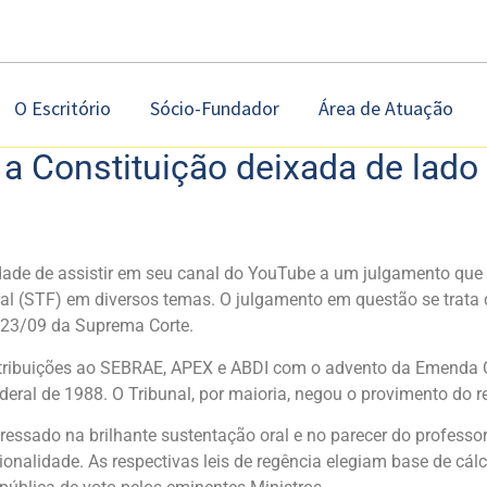
O Escritório
Sócio-Fundador
Área de Atuação
e a Constituição deixada de lado
dade de assistir em seu canal do YouTube a um julgamento que 
al (STF) em diversos temas. O julgamento em questão se trata 
e 23/09 da Suprema Corte.
ntribuições ao SEBRAE, APEX e ABDI com o advento da Emenda Con
eral de 1988. O Tribunal, por maioria, negou o provimento do r
sado na brilhante sustentação oral e no parecer do professor H
onalidade. As respectivas leis de regência elegiam base de cá