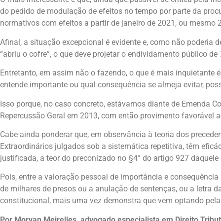
do pedido de modulação de efeitos no tempo por parte da procu
normativos com efeitos a partir de janeiro de 2021, ou mesmo 
Afinal, a situação excepcional é evidente e, como não poderia
“abriu o cofre”, o que deve projetar o endividamento público d
Entretanto, em assim não o fazendo, o que é mais inquietante é 
entende importante ou qual consequência se almeja evitar, possa
Isso porque, no caso concreto, estávamos diante de Emenda Co
Repercussão Geral em 2013, com então provimento favorável ao
Cabe ainda ponderar que, em observância à teoria dos precedent
Extraordinários julgados sob a sistemática repetitiva, têm efi
justificada, a teor do preconizado no §4° do artigo 927 daquele
Pois, entre a valoração pessoal de importância e consequência 
de milhares de presos ou a anulação de sentenças, ou a letra da
constitucional, mais uma vez demonstra que vem optando pela p
Por Morvan Meirelles, advogado especialista em Direito Tribut