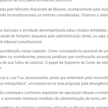
pública de voto pelos eminentes Ministros.
tada pelo Ministro Alexandre de Moraes, acompanhado pela maior
ando inconstitucionais as normas consideradas. Chamou a aten
 danosas à atividade desempenhada pelas citadas entidades, a
sidade de fomento daquelas pela administração direta, ou seja,
 tribunal constitucional.
ponderação nesse aspecto. Como consequência possível de uma
rdem os contribuintes, pessoas jurídicas que continuarão arca
 de sua folha de salários. O papel da Suprema de Corte, de zel
?
oso e Luiz Fux, basicamente, ainda que entendam pela inconst
 metajurídica”, arvoraram-se na tese proposta pela divergênci
 são nomeados conforme requisitos de reputação ilibada e notór
o a acomodar interesse imediato da administração de turno, em
 incoerência do instituto conforme utilizado no Brasil, esses 