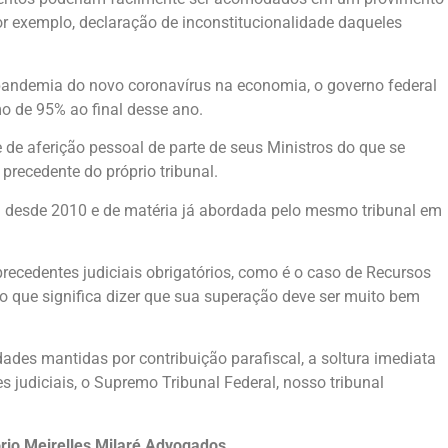
or exemplo, declaração de inconstitucionalidade daqueles
a pandemia do novo coronavírus na economia, o governo federal
mo de 95% ao final desse ano.
 de aferição pessoal de parte de seus Ministros do que se
precedente do próprio tribunal.
a desde 2010 e de matéria já abordada pelo mesmo tribunal em
precedentes judiciais obrigatórios, como é o caso de Recursos
, o que significa dizer que sua superação deve ser muito bem
dades mantidas por contribuição parafiscal, a soltura imediata
s judiciais, o Supremo Tribunal Federal, nosso tribunal
tório Meirelles Milaré Advogados