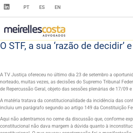
PT
ES
EN
O STF, a sua ‘razão de decidir’ 
A TV Justiça ofereceu no último dia 23 de setembro a oportuni
norteado, muitas vezes, as decisões do Supremo Tribunal Feder
de Repercussão Geral, objeto das sessões plenárias de 17/09 
A matéria tratava da constitucionalidade da incidência das co
incluiu um parágrafo segundo ao artigo 149 da Constituição Fed
Aqui não adentramos no cerne da discussão que, conforme expres
constitucional não dava margem à dúvida quanto à inconstituci