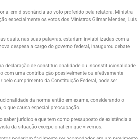
ia, em dissonância ao voto proferido pela relatora, Ministra
ção especialmente os votos dos Ministros Gilmar Mendes, Luis
s quais, nas suas palavras, estariam inviabilizadas com a
 nova despesa a cargo do governo federal, inaugurou debate
 declaração de constitucionalidade ou inconstitucionalidade
ndo com uma contribuição possivelmente ou efetivamente
ar pelo cumprimento da Constituição Federal, pode ser
itucionalidade da norma então em exame, considerando o
a, o que causa especial preocupação.
io saber jurídico e que tem como pressuposto de existência a
 vista da situação excepcional em que vivemos.
argumentos poderiam facilmente ser acomodados em um provimento