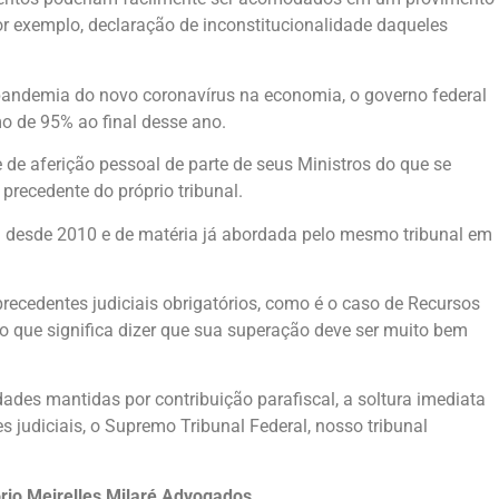
or exemplo, declaração de inconstitucionalidade daqueles
a pandemia do novo coronavírus na economia, o governo federal
mo de 95% ao final desse ano.
 de aferição pessoal de parte de seus Ministros do que se
precedente do próprio tribunal.
a desde 2010 e de matéria já abordada pelo mesmo tribunal em
precedentes judiciais obrigatórios, como é o caso de Recursos
, o que significa dizer que sua superação deve ser muito bem
dades mantidas por contribuição parafiscal, a soltura imediata
s judiciais, o Supremo Tribunal Federal, nosso tribunal
tório Meirelles Milaré Advogados