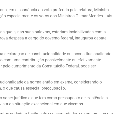
ia, em dissonância ao voto proferido pela relatora, Ministra
ção especialmente os votos dos Ministros Gilmar Mendes, Luis
s quais, nas suas palavras, estariam inviabilizadas com a
 nova despesa a cargo do governo federal, inaugurou debate
 declaração de constitucionalidade ou inconstitucionalidade
ndo com uma contribuição possivelmente ou efetivamente
ar pelo cumprimento da Constituição Federal, pode ser
itucionalidade da norma então em exame, considerando o
a, o que causa especial preocupação.
io saber jurídico e que tem como pressuposto de existência a
 vista da situação excepcional em que vivemos.
argumentos poderiam facilmente ser acomodados em um provimento