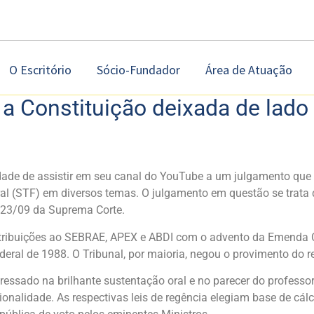
O Escritório
Sócio-Fundador
Área de Atuação
e a Constituição deixada de lado
dade de assistir em seu canal do YouTube a um julgamento que 
al (STF) em diversos temas. O julgamento em questão se trata 
e 23/09 da Suprema Corte.
ntribuições ao SEBRAE, APEX e ABDI com o advento da Emenda Con
eral de 1988. O Tribunal, por maioria, negou o provimento do r
sado na brilhante sustentação oral e no parecer do professor H
onalidade. As respectivas leis de regência elegiam base de cá