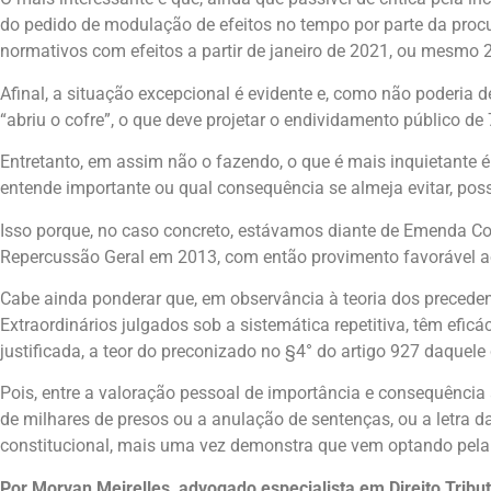
do pedido de modulação de efeitos no tempo por parte da procu
normativos com efeitos a partir de janeiro de 2021, ou mesmo 
Afinal, a situação excepcional é evidente e, como não poderia
“abriu o cofre”, o que deve projetar o endividamento público d
Entretanto, em assim não o fazendo, o que é mais inquietante é 
entende importante ou qual consequência se almeja evitar, possa
Isso porque, no caso concreto, estávamos diante de Emenda Co
Repercussão Geral em 2013, com então provimento favorável ao
Cabe ainda ponderar que, em observância à teoria dos precedent
Extraordinários julgados sob a sistemática repetitiva, têm efi
justificada, a teor do preconizado no §4° do artigo 927 daquele
Pois, entre a valoração pessoal de importância e consequência 
de milhares de presos ou a anulação de sentenças, ou a letra da
constitucional, mais uma vez demonstra que vem optando pela p
Por Morvan Meirelles, advogado especialista em Direito Tribut