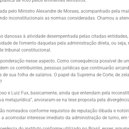
pública de voto pelos eminentes Ministros.
tada pelo Ministro Alexandre de Moraes, acompanhado pela maior
ando inconstitucionais as normas consideradas. Chamou a aten
 danosas à atividade desempenhada pelas citadas entidades, a
sidade de fomento daquelas pela administração direta, ou seja,
 tribunal constitucional.
ponderação nesse aspecto. Como consequência possível de uma
rdem os contribuintes, pessoas jurídicas que continuarão arca
 de sua folha de salários. O papel da Suprema de Corte, de zel
?
oso e Luiz Fux, basicamente, ainda que entendam pela inconst
 metajurídica”, arvoraram-se na tese proposta pela divergênci
 são nomeados conforme requisitos de reputação ilibada e notór
o a acomodar interesse imediato da administração de turno, em
 incoerência do instituto conforme utilizado no Brasil, esses 