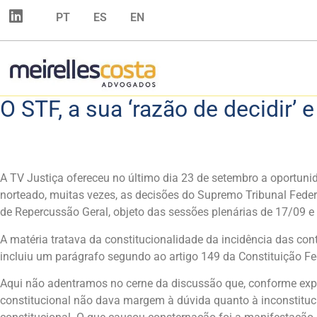
PT
ES
EN
O STF, a sua ‘razão de decidir’ 
A TV Justiça ofereceu no último dia 23 de setembro a oportuni
norteado, muitas vezes, as decisões do Supremo Tribunal Feder
de Repercussão Geral, objeto das sessões plenárias de 17/09 
A matéria tratava da constitucionalidade da incidência das co
incluiu um parágrafo segundo ao artigo 149 da Constituição Fed
Aqui não adentramos no cerne da discussão que, conforme expres
constitucional não dava margem à dúvida quanto à inconstituci