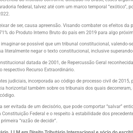
radoria federal, talvez até com um marco temporal “exótico”, p
2022.
 deixar de ser, causa apreensão. Visando combater os efeitos d
e 71% do Produto Interno Bruto do país em 2019 para algo próxi
imaginar-se possível que um tribunal constitucional, valendo-se
 literalmente negar o texto constitucional, inclusive superando 
nstitucional datada de 2001, de Repercussão Geral reconhecid
 respectivo Recurso Extraordinário.
es judiciais, incorporada ao código de processo civil de 2015, 
cácia horizontal também sobre os tribunais dos quais decorreram
 código.
a ser evitada de um decisório, que pode comportar “salvar” enti
 Constituição Federal e o respeito à estabilidade dos precedente
rimeira “razão de decidir”.
ário, LLM em Direito Tributário Internacional e sócio do escri