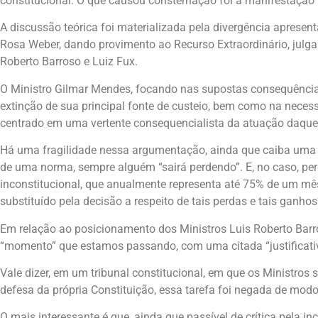
constitucional. O que causou consternação foi a manifestação 
A discussão teórica foi materializada pela divergência apresen
Rosa Weber, dando provimento ao Recurso Extraordinário, julg
Roberto Barroso e Luiz Fux.
O Ministro Gilmar Mendes, focando nas supostas consequências
extinção de sua principal fonte de custeio, bem como na neces
centrado em uma vertente consequencialista da atuação daquele
Há uma fragilidade nessa argumentação, ainda que caiba uma 
de uma norma, sempre alguém “sairá perdendo”. E, no caso, pe
inconstitucional, que anualmente representa até 75% de um mês
substituído pela decisão a respeito de tais perdas e tais ganhos
Em relação ao posicionamento dos Ministros Luis Roberto Barr
“momento” que estamos passando, com uma citada “justificativa
Vale dizer, em um tribunal constitucional, em que os Ministros
defesa da própria Constituição, essa tarefa foi negada de mod
O mais interessante é que, ainda que passível de crítica pela