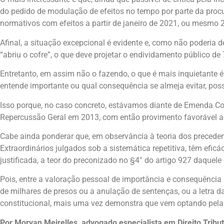
do pedido de modulação de efeitos no tempo por parte da procu
normativos com efeitos a partir de janeiro de 2021, ou mesmo 
Afinal, a situação excepcional é evidente e, como não poderia
“abriu o cofre”, o que deve projetar o endividamento público d
Entretanto, em assim não o fazendo, o que é mais inquietante é 
entende importante ou qual consequência se almeja evitar, possa
Isso porque, no caso concreto, estávamos diante de Emenda Co
Repercussão Geral em 2013, com então provimento favorável ao
Cabe ainda ponderar que, em observância à teoria dos precedent
Extraordinários julgados sob a sistemática repetitiva, têm efi
justificada, a teor do preconizado no §4° do artigo 927 daquele
Pois, entre a valoração pessoal de importância e consequência 
de milhares de presos ou a anulação de sentenças, ou a letra da
constitucional, mais uma vez demonstra que vem optando pela p
Por Morvan Meirelles, advogado especialista em Direito Tribut