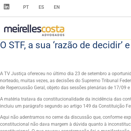
PT
ES
EN
O STF, a sua ‘razão de decidir’ 
A TV Justiça ofereceu no último dia 23 de setembro a oportuni
norteado, muitas vezes, as decisões do Supremo Tribunal Feder
de Repercussão Geral, objeto das sessões plenárias de 17/09 
A matéria tratava da constitucionalidade da incidência das co
incluiu um parágrafo segundo ao artigo 149 da Constituição Fed
Aqui não adentramos no cerne da discussão que, conforme expres
constitucional não dava margem à dúvida quanto à inconstituci