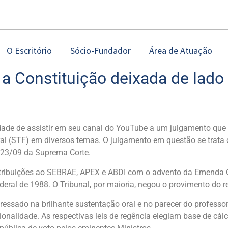
O Escritório
Sócio-Fundador
Área de Atuação
e a Constituição deixada de lado
dade de assistir em seu canal do YouTube a um julgamento que 
al (STF) em diversos temas. O julgamento em questão se trata 
e 23/09 da Suprema Corte.
ntribuições ao SEBRAE, APEX e ABDI com o advento da Emenda Con
eral de 1988. O Tribunal, por maioria, negou o provimento do r
sado na brilhante sustentação oral e no parecer do professor H
onalidade. As respectivas leis de regência elegiam base de cá