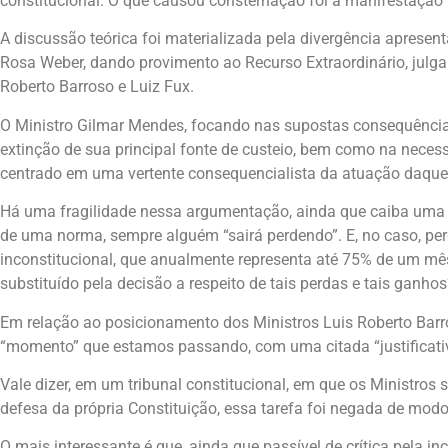
constitucional. O que causou consternação foi a manifestação 
A discussão teórica foi materializada pela divergência apresen
Rosa Weber, dando provimento ao Recurso Extraordinário, julg
Roberto Barroso e Luiz Fux.
O Ministro Gilmar Mendes, focando nas supostas consequências
extinção de sua principal fonte de custeio, bem como na neces
centrado em uma vertente consequencialista da atuação daquele
Há uma fragilidade nessa argumentação, ainda que caiba uma 
de uma norma, sempre alguém “sairá perdendo”. E, no caso, pe
inconstitucional, que anualmente representa até 75% de um mês
substituído pela decisão a respeito de tais perdas e tais ganhos
Em relação ao posicionamento dos Ministros Luis Roberto Barr
“momento” que estamos passando, com uma citada “justificativa
Vale dizer, em um tribunal constitucional, em que os Ministros
defesa da própria Constituição, essa tarefa foi negada de mod
O mais interessante é que, ainda que passível de crítica pela