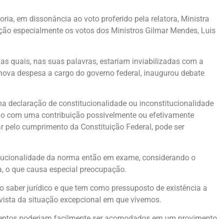
ia, em dissonância ao voto proferido pela relatora, Ministra
ção especialmente os votos dos Ministros Gilmar Mendes, Luis
s quais, nas suas palavras, estariam inviabilizadas com a
 nova despesa a cargo do governo federal, inaugurou debate
 declaração de constitucionalidade ou inconstitucionalidade
ndo com uma contribuição possivelmente ou efetivamente
ar pelo cumprimento da Constituição Federal, pode ser
itucionalidade da norma então em exame, considerando o
a, o que causa especial preocupação.
io saber jurídico e que tem como pressuposto de existência a
 vista da situação excepcional em que vivemos.
argumentos poderiam facilmente ser acomodados em um provimento