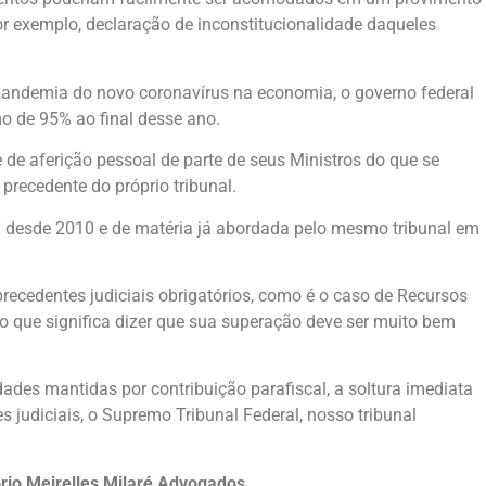
or exemplo, declaração de inconstitucionalidade daqueles
a pandemia do novo coronavírus na economia, o governo federal
mo de 95% ao final desse ano.
 de aferição pessoal de parte de seus Ministros do que se
precedente do próprio tribunal.
a desde 2010 e de matéria já abordada pelo mesmo tribunal em
precedentes judiciais obrigatórios, como é o caso de Recursos
, o que significa dizer que sua superação deve ser muito bem
dades mantidas por contribuição parafiscal, a soltura imediata
s judiciais, o Supremo Tribunal Federal, nosso tribunal
tório Meirelles Milaré Advogados