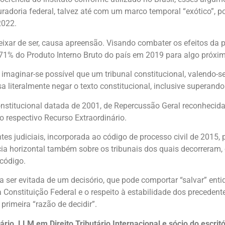
radoria federal, talvez até com um marco temporal “exótico”, p
2022.
 deixar de ser, causa apreensão. Visando combater os efeitos d
e 71% do Produto Interno Bruto do país em 2019 para algo próxi
imaginar-se possível que um tribunal constitucional, valendo-se
 literalmente negar o texto constitucional, inclusive superando 
nstitucional datada de 2001, de Repercussão Geral reconhecid
 respectivo Recurso Extraordinário.
es judiciais, incorporada ao código de processo civil de 2015, 
cácia horizontal também sobre os tribunais dos quais decorreram
 código.
a ser evitada de um decisório, que pode comportar “salvar” enti
 Constituição Federal e o respeito à estabilidade dos precedente
rimeira “razão de decidir”.
ário, LLM em Direito Tributário Internacional e sócio do escri