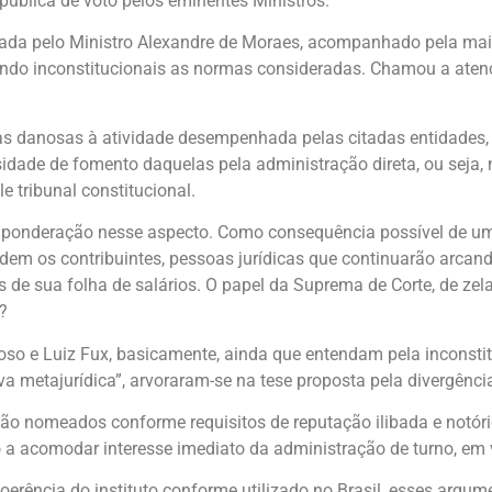
pública de voto pelos eminentes Ministros.
tada pelo Ministro Alexandre de Moraes, acompanhado pela maior
ando inconstitucionais as normas consideradas. Chamou a aten
 danosas à atividade desempenhada pelas citadas entidades, a
sidade de fomento daquelas pela administração direta, ou seja,
 tribunal constitucional.
ponderação nesse aspecto. Como consequência possível de uma
rdem os contribuintes, pessoas jurídicas que continuarão arca
 de sua folha de salários. O papel da Suprema de Corte, de zel
?
oso e Luiz Fux, basicamente, ainda que entendam pela inconst
 metajurídica”, arvoraram-se na tese proposta pela divergênci
 são nomeados conforme requisitos de reputação ilibada e notór
o a acomodar interesse imediato da administração de turno, em
 incoerência do instituto conforme utilizado no Brasil, esses 