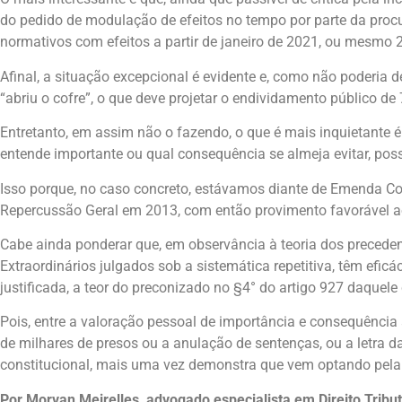
do pedido de modulação de efeitos no tempo por parte da procu
normativos com efeitos a partir de janeiro de 2021, ou mesmo 
Afinal, a situação excepcional é evidente e, como não poderia
“abriu o cofre”, o que deve projetar o endividamento público d
Entretanto, em assim não o fazendo, o que é mais inquietante é 
entende importante ou qual consequência se almeja evitar, possa
Isso porque, no caso concreto, estávamos diante de Emenda Co
Repercussão Geral em 2013, com então provimento favorável ao
Cabe ainda ponderar que, em observância à teoria dos precedent
Extraordinários julgados sob a sistemática repetitiva, têm efi
justificada, a teor do preconizado no §4° do artigo 927 daquele
Pois, entre a valoração pessoal de importância e consequência 
de milhares de presos ou a anulação de sentenças, ou a letra da
constitucional, mais uma vez demonstra que vem optando pela p
Por Morvan Meirelles, advogado especialista em Direito Tribut