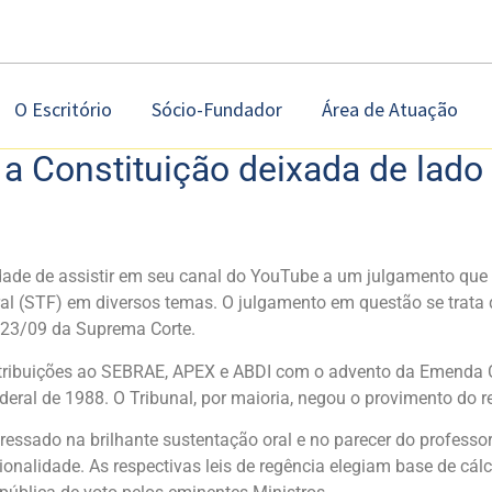
O Escritório
Sócio-Fundador
Área de Atuação
e a Constituição deixada de lado
dade de assistir em seu canal do YouTube a um julgamento que 
al (STF) em diversos temas. O julgamento em questão se trata 
e 23/09 da Suprema Corte.
ntribuições ao SEBRAE, APEX e ABDI com o advento da Emenda Con
eral de 1988. O Tribunal, por maioria, negou o provimento do r
sado na brilhante sustentação oral e no parecer do professor H
onalidade. As respectivas leis de regência elegiam base de cá