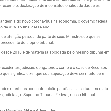
or exemplo, declaração de inconstitucionalidade daqueles
a pandemia do novo coronavírus na economia, o governo federal
mo de 95% ao final desse ano.
 de aferição pessoal de parte de seus Ministros do que se
precedente do próprio tribunal.
a desde 2010 e de matéria já abordada pelo mesmo tribunal em
precedentes judiciais obrigatórios, como é o caso de Recursos
, o que significa dizer que sua superação deve ser muito bem
dades mantidas por contribuição parafiscal, a soltura imediata
s judiciais, o Supremo Tribunal Federal, nosso tribunal
tório Meirelles Milaré Advogados