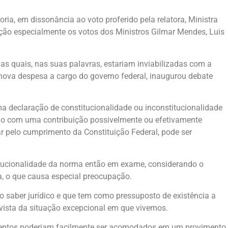
ia, em dissonância ao voto proferido pela relatora, Ministra
ção especialmente os votos dos Ministros Gilmar Mendes, Luis
s quais, nas suas palavras, estariam inviabilizadas com a
 nova despesa a cargo do governo federal, inaugurou debate
 declaração de constitucionalidade ou inconstitucionalidade
ndo com uma contribuição possivelmente ou efetivamente
ar pelo cumprimento da Constituição Federal, pode ser
itucionalidade da norma então em exame, considerando o
a, o que causa especial preocupação.
io saber jurídico e que tem como pressuposto de existência a
 vista da situação excepcional em que vivemos.
argumentos poderiam facilmente ser acomodados em um provimento