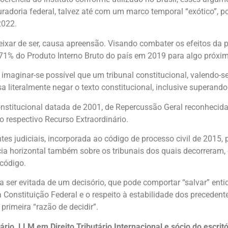
radoria federal, talvez até com um marco temporal “exótico”, p
2022.
 deixar de ser, causa apreensão. Visando combater os efeitos d
e 71% do Produto Interno Bruto do país em 2019 para algo próxi
imaginar-se possível que um tribunal constitucional, valendo-se
 literalmente negar o texto constitucional, inclusive superando 
nstitucional datada de 2001, de Repercussão Geral reconhecid
 respectivo Recurso Extraordinário.
es judiciais, incorporada ao código de processo civil de 2015, 
cácia horizontal também sobre os tribunais dos quais decorreram
 código.
a ser evitada de um decisório, que pode comportar “salvar” enti
 Constituição Federal e o respeito à estabilidade dos precedente
rimeira “razão de decidir”.
ário, LLM em Direito Tributário Internacional e sócio do escri