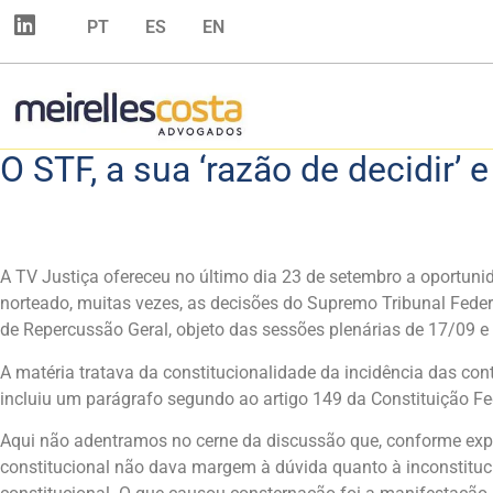
PT
ES
EN
O STF, a sua ‘razão de decidir’ 
A TV Justiça ofereceu no último dia 23 de setembro a oportuni
norteado, muitas vezes, as decisões do Supremo Tribunal Feder
de Repercussão Geral, objeto das sessões plenárias de 17/09 
A matéria tratava da constitucionalidade da incidência das co
incluiu um parágrafo segundo ao artigo 149 da Constituição Fed
Aqui não adentramos no cerne da discussão que, conforme expres
constitucional não dava margem à dúvida quanto à inconstituci