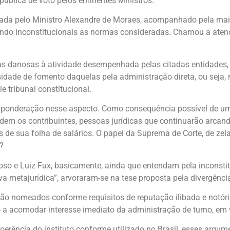
pública de voto pelos eminentes Ministros.
tada pelo Ministro Alexandre de Moraes, acompanhado pela maior
ando inconstitucionais as normas consideradas. Chamou a aten
 danosas à atividade desempenhada pelas citadas entidades, a
sidade de fomento daquelas pela administração direta, ou seja,
 tribunal constitucional.
ponderação nesse aspecto. Como consequência possível de uma
rdem os contribuintes, pessoas jurídicas que continuarão arca
 de sua folha de salários. O papel da Suprema de Corte, de zel
?
oso e Luiz Fux, basicamente, ainda que entendam pela inconst
 metajurídica”, arvoraram-se na tese proposta pela divergênci
 são nomeados conforme requisitos de reputação ilibada e notór
o a acomodar interesse imediato da administração de turno, em
 incoerência do instituto conforme utilizado no Brasil, esses 