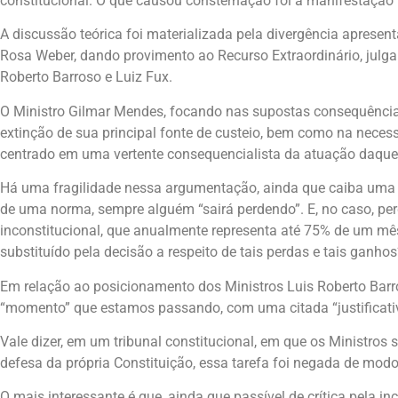
constitucional. O que causou consternação foi a manifestação 
A discussão teórica foi materializada pela divergência apresen
Rosa Weber, dando provimento ao Recurso Extraordinário, julg
Roberto Barroso e Luiz Fux.
O Ministro Gilmar Mendes, focando nas supostas consequências
extinção de sua principal fonte de custeio, bem como na neces
centrado em uma vertente consequencialista da atuação daquele
Há uma fragilidade nessa argumentação, ainda que caiba uma 
de uma norma, sempre alguém “sairá perdendo”. E, no caso, pe
inconstitucional, que anualmente representa até 75% de um mês
substituído pela decisão a respeito de tais perdas e tais ganhos
Em relação ao posicionamento dos Ministros Luis Roberto Barr
“momento” que estamos passando, com uma citada “justificativa
Vale dizer, em um tribunal constitucional, em que os Ministros
defesa da própria Constituição, essa tarefa foi negada de mod
O mais interessante é que, ainda que passível de crítica pela